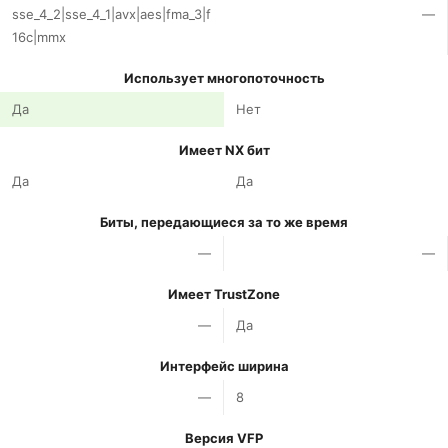
sse_4_2|sse_4_1|avx|aes|fma_3|f
—
16c|mmx
Использует многопоточность
Да
Нет
Имеет NX бит
Да
Да
Биты, передающиеся за то же время
—
—
Имеет TrustZone
—
Да
Интерфейс ширина
—
8
Версия VFP