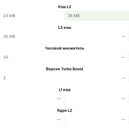
Кэш L2
24 MB
36 MB
L3 кэш
30 MB
—
Часовой множитель
34
—
Версия Turbo Boost
2
—
L1 кэш
—
—
Ядро L2
—
—