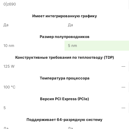
0|z690
Имеет интегрированную графику
Да
Да
Размер полупроводников
10 nm
5 nm
Конструктивные требования по теплоотводу (TDP)
125 W
—
Температура процессора
100 °C
—
Версия PCI Express (PCIe)
5
—
Поддерживает 64-разрядную систему
Да
Да