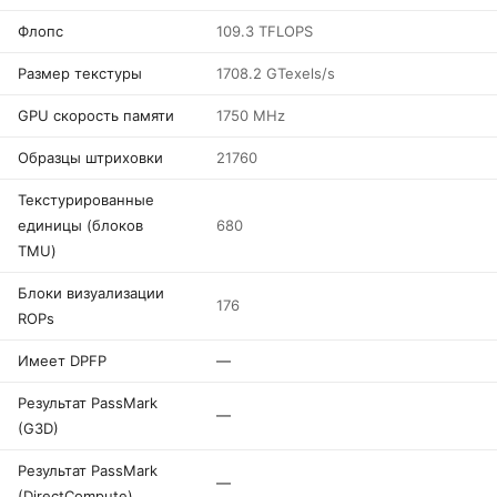
Флопс
109.3 TFLOPS
Размер текстуры
1708.2 GTexels/s
GPU скорость памяти
1750 MHz
Образцы штриховки
21760
Текстурированные
единицы (блоков
680
TMU)
Блоки визуализации
176
ROPs
Имеет DPFP
—
Результат PassMark
—
(G3D)
Результат PassMark
—
(DirectCompute)