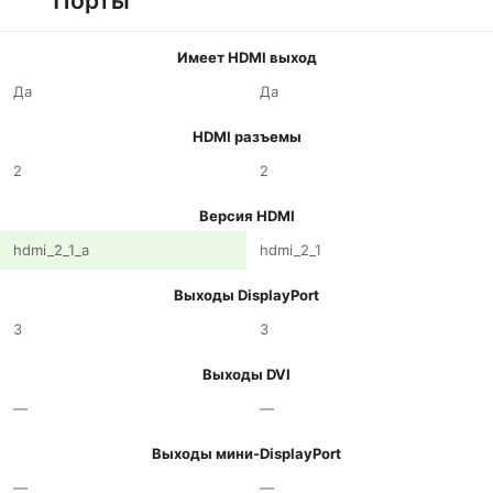
Порты
Имеет HDMI выход
Да
Да
HDMI разъемы
2
2
Версия HDMI
hdmi_2_1_a
hdmi_2_1
Выходы DisplayPort
3
3
Выходы DVI
—
—
Выходы мини-DisplayPort
—
—