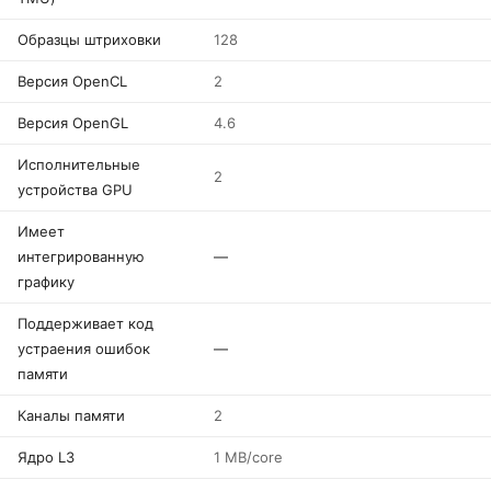
Образцы штриховки
128
Версия OpenCL
2
Версия OpenGL
4.6
Исполнительные
2
устройства GPU
Имеет
интегрированную
—
графику
Поддерживает код
устраения ошибок
—
памяти
Каналы памяти
2
Ядро L3
1 MB/core