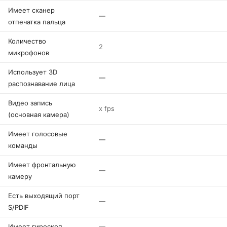
Имеет сканер
—
отпечатка пальца
Количество
2
микрофонов
Использует 3D
—
распознавание лица
Видео запись
x fps
(основная камера)
Имеет голосовые
—
команды
Имеет фронтальную
—
камеру
Есть выходящий порт
—
S/PDIF
Имеет гироскоп
—