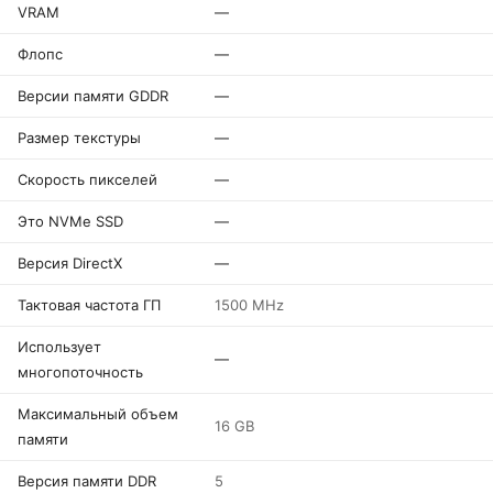
VRAM
—
Флопс
—
Версии памяти GDDR
—
Размер текстуры
—
Скорость пикселей
—
Это NVMe SSD
—
Версия DirectX
—
Тактовая частота ГП
1500 MHz
Использует
—
многопоточность
Максимальный объем
16 GB
памяти
Версия памяти DDR
5