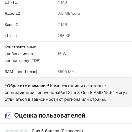
L3 кэш
4 MB
Ядро L2
0.5 MB/core
Кэш L2
2 MB
L1 кэш
256 KB
Конструктивные
требования по
15 W
теплоотводу (TDP)
RAM speed (max)
5500 MHz
*
Обратите внимание!
Комплектация и некоторые
спецификации Lenovo IdeaPad Slim 3 Gen 8 AMD 15.6" могут
отличаться в зависимости от региона или страны.
Оценка пользователей
0
из
5
баллов (
0
голосов)