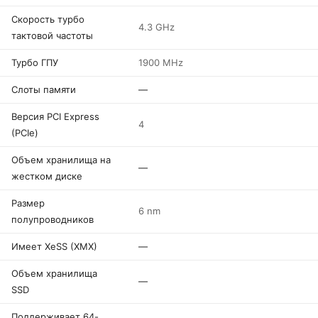
Скорость турбо
4.3 GHz
тактовой частоты
Турбо ГПУ
1900 MHz
Слоты памяти
—
Версия PCI Express
4
(PCIe)
Объем хранилища на
—
жестком диске
Размер
6 nm
полупроводников
Имеет XeSS (XMX)
—
Объем хранилища
—
SSD
Поддерживает 64-