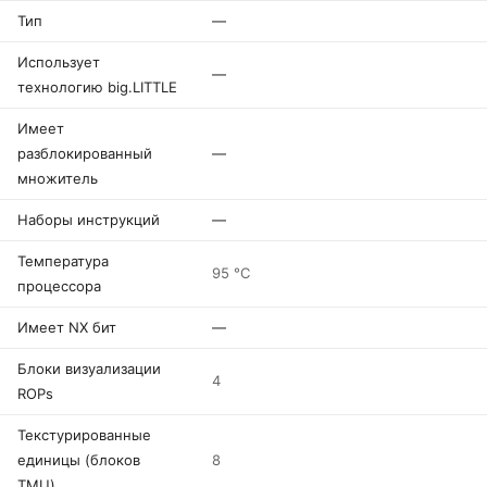
Тип
—
Использует
—
технологию big.LITTLE
Имеет
разблокированный
—
множитель
Наборы инструкций
—
Температура
95 °C
процессора
Имеет NX бит
—
Блоки визуализации
4
ROPs
Текстурированные
единицы (блоков
8
TMU)