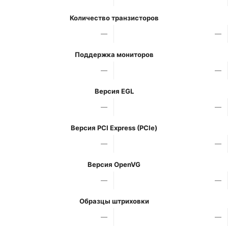
Количество транзисторов
—
—
Поддержка мониторов
—
—
Версия EGL
—
—
Версия PCI Express (PCIe)
—
—
Версия OpenVG
—
—
Образцы штриховки
—
—