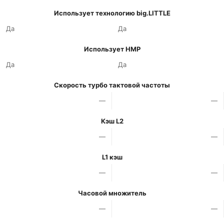
Использует технологию big.LITTLE
Да
Да
Использует HMP
Да
Да
Скорость турбо тактовой частоты
—
—
Кэш L2
—
—
L1 кэш
—
—
Часовой множитель
—
—