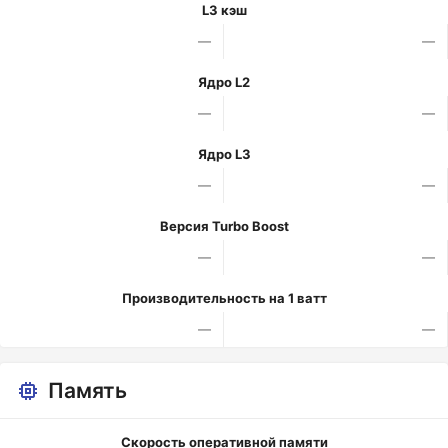
L3 кэш
—
—
Ядро L2
—
—
Ядро L3
—
—
Версия Turbo Boost
—
—
Производительность на 1 ватт
—
—
Память
Скорость оперативной памяти