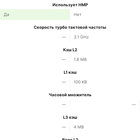
Использует HMP
Да
Нет
Скорость турбо тактовой частоты
—
3.1 GHz
Кэш L2
—
1.8 MB
L1 кэш
—
100 KB
Часовой множитель
—
—
L3 кэш
—
4 MB
Ядро L2