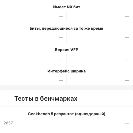
Имеет NX бит
—
—
Биты, передающиеся за то же время
—
—
Версия VFP
—
—
Интерфейс ширина
—
—
Тесты в бенчмарках
Geekbench 5 результат (одноядерный)
2857
—