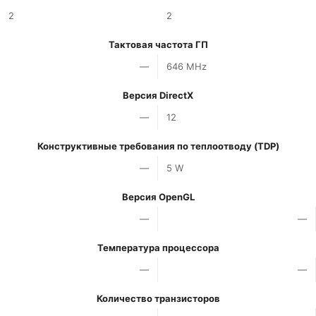
2
2
Тактовая частота ГП
—
646 MHz
Версия DirectX
—
12
Конструктивные требования по теплоотводу (TDP)
—
5 W
Версия OpenGL
—
—
Температура процессора
—
—
Количество транзисторов