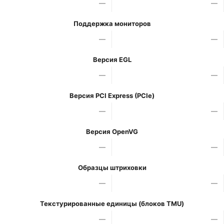
—
—
Поддержка мониторов
—
—
Версия EGL
—
—
Версия PCI Express (PCIe)
—
—
Версия OpenVG
—
—
Образцы штриховки
—
—
Текстурированные единицы (блоков TMU)
—
—