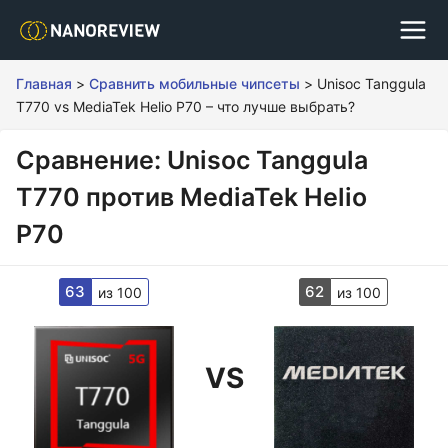
Главная
>
Сравнить мобильные чипсеты
>
Unisoc Tanggula
T770 vs MediaTek Helio P70 – что лучше выбрать?
Сравнение: Unisoc Tanggula
T770 против MediaTek Helio
P70
63
62
из 100
из 100
VS