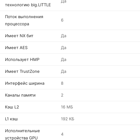
Да
технологию big.LITTLE
Поток выполнения
6
процессора
Имеет NX бит
Да
Имеет AES
Да
Использует HMP
Да
Имеет TrustZone
Да
Интерфейс ширина
8
Каналы памяти
2
Кэш L2
16 МБ
L1 кэш
192 КБ
Исполнительные
4
устройства GPU