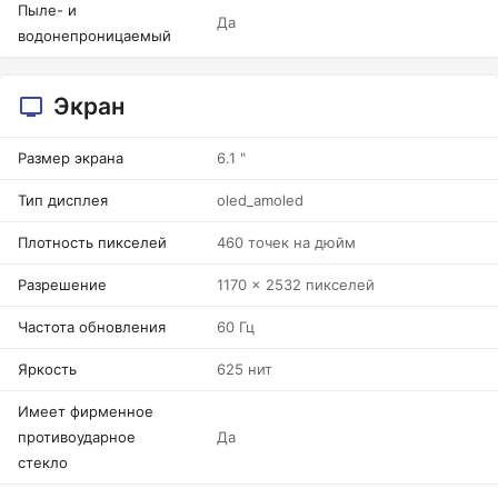
Пыле- и
Да
водонепроницаемый
Экран
Размер экрана
6.1 "
Тип дисплея
oled_amoled
Плотность пикселей
460 точек на дюйм
Разрешение
1170 x 2532 пикселей
Частота обновления
60 Гц
Яркость
625 нит
Имеет фирменное
противоударное
Да
стекло