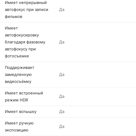
Имеет непрерывный
автофокус при записи
Да
фильмов
Имеет
автофокусировку
благодаря фазовому
Да
автофокусу при
фотосъемке
Поддерживает
замедленную
Да
видеосъёмку
Имеет встроенный
Да
режим HDR
Имеет вспышку
Да
Имеет ручную
Да
экспозицию