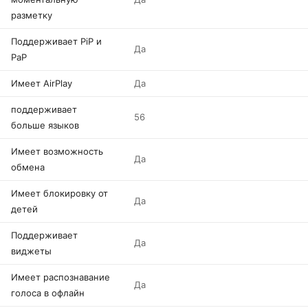
разметку
Поддерживает PiP и
Да
PaP
Имеет AirPlay
Да
поддерживает
56
больше языков
Имеет возможность
Да
обмена
Имеет блокировку от
Да
детей
Поддерживает
Да
виджеты
Имеет распознавание
Да
голоса в офлайн