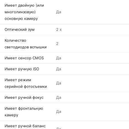
Имеет двойную (или
многолинзовую)
Да
основную камеру
Оптический зум
2 x
Количество
2
светодиодов вспышки
Имеет сенсор CMOS
Да
Имеет ручную ISO
Да
Имеет режим
Да
серийной фотосъемки
Имеет ручной фокус
Да
Имеет фронтальную
Да
камеру
Имеет ручной баланс