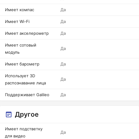
Имеет компас
Да
Имеет Wi-Fi
Да
Имеет акселерометр
Да
Имеет сотовый
Да
модуль
Имеет барометр
Да
Использует 3D
Да
распознавание лица
Поддерживает Galileo
Да
Другое
Имеет подстветку
Да
для видео