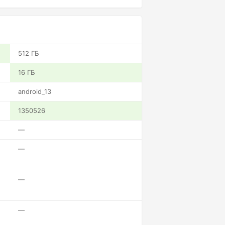
512 ГБ
16 ГБ
android_13
1350526
—
—
—
—