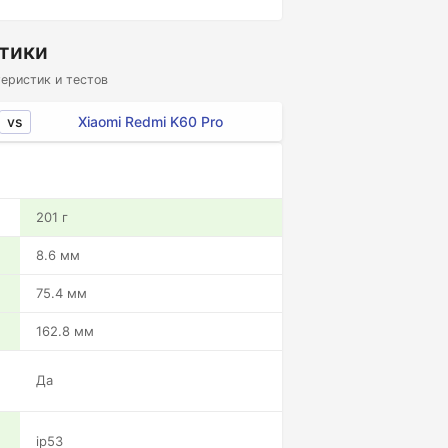
стики
еристик и тестов
vs
Xiaomi Redmi K60 Pro
201 г
8.6 мм
75.4 мм
162.8 мм
Да
ip53