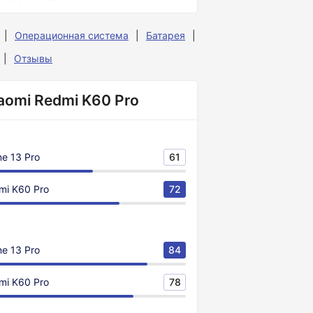
Операционная система
Батарея
Отзывы
iaomi Redmi K60 Pro
ne 13 Pro
61
mi K60 Pro
72
ne 13 Pro
84
mi K60 Pro
78