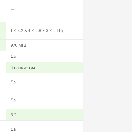
—
1 x 3.2 & 4 x 2.8 & 3 x 2 ГГц
970 МГц
Да
4 нанометра
Да
Да
3.2
Да