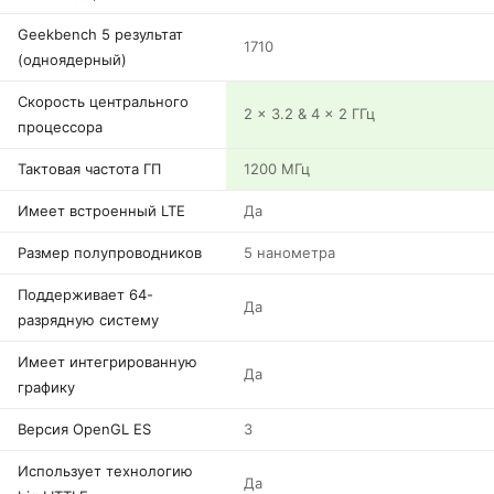
Geekbench 5 результат
1710
(одноядерный)
Скорость центрального
2 x 3.2 & 4 x 2 ГГц
процессора
Тактовая частота ГП
1200 МГц
Имеет встроенный LTE
Да
Размер полупроводников
5 нанометра
Поддерживает 64-
Да
разрядную систему
Имеет интегрированную
Да
графику
Версия OpenGL ES
3
Использует технологию
Да