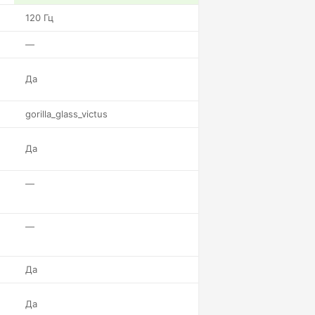
120 Гц
—
Да
gorilla_glass_victus
Да
—
—
Да
Да