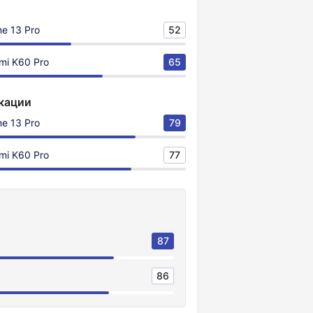
ne 13 Pro
52
mi K60 Pro
65
кации
ne 13 Pro
79
mi K60 Pro
77
87
86