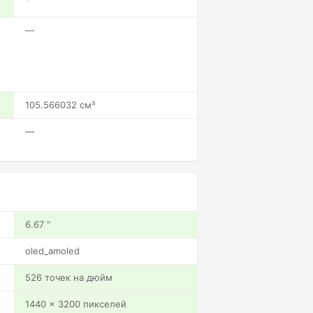
—
105.566032 см³
—
6.67 "
oled_amoled
526 точек на дюйм
1440 x 3200 пикселей