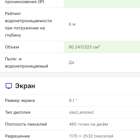
проникновения (IP)
Рейтинг
водонепроницаемости
6 м
при погружении на
глубину
Объем
80.2412325 см³
Пыле- и
Да
водонепроницаемый
Экран
Размер экрана
6.1 "
Тип дисплея
oled_amoled
Плотность пикселей
460 точек на дюйм
Разрешение
1170 x 2532 пикселей