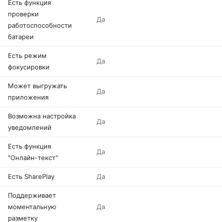
Есть функция
проверки
Да
работоспособности
батареи
Есть режим
Да
фокусировки
Может выгружать
Да
приложения
Возможна настройка
Да
уведомлений
Есть функция
Да
"Онлайн-текст"
Есть SharePlay
Да
Поддерживает
моментальную
Да
разметку