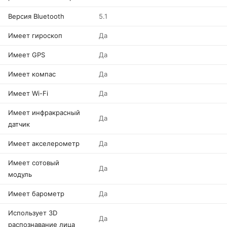
Версия Bluetooth
5.1
Имеет гироскоп
Да
Имеет GPS
Да
Имеет компас
Да
Имеет Wi-Fi
Да
Имеет инфракрасный
Да
датчик
Имеет акселерометр
Да
Имеет сотовый
Да
модуль
Имеет барометр
Да
Использует 3D
Да
распознавание лица