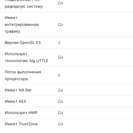
Да
разрядную систему
Имеет
интегрированную
Да
графику
Версия OpenGL ES
3
Использует
Да
технологию big.LITTLE
Поток выполнения
6
процессора
Имеет NX бит
Да
Имеет AES
Да
Использует HMP
Да
Имеет TrustZone
Да