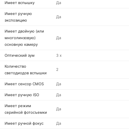
Имеет вспышку
Да
Имеет ручную
Да
экспозицию
Имеет двойную (или
многолинзовую)
Да
основную камеру
Оптический зум
3 x
Количество
2
светодиодов вспышки
Имеет сенсор CMOS
Да
Имеет ручную ISO
Да
Имеет режим
Да
серийной фотосъемки
Имеет ручной фокус
Да