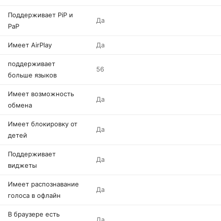
Поддерживает PiP и
Да
PaP
Имеет AirPlay
Да
поддерживает
56
больше языков
Имеет возможность
Да
обмена
Имеет блокировку от
Да
детей
Поддерживает
Да
виджеты
Имеет распознавание
Да
голоса в офлайн
В браузере есть
Да