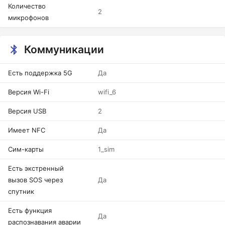
Количество
2
микрофонов
Коммуникации
Есть поддержка 5G
Да
Версия Wi-Fi
wifi_6
Версия USB
2
Имеет NFC
Да
Сим-карты
1_sim
Есть экстренный
вызов SOS через
Да
спутник
Есть функция
Да
распознавания аварии