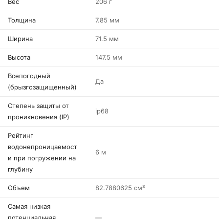
Вес
206 г
Толщина
7.85 мм
Ширина
71.5 мм
Высота
147.5 мм
Всепогодный
Да
(брызгозащищенный)
Степень защиты от
ip68
проникновения (IP)
Рейтинг
водонепроницаемост
6 м
и при погружении на
глубину
Объем
82.7880625 см³
Самая низкая
потенциальная
—