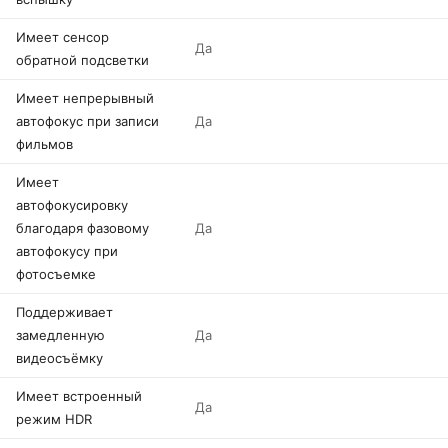
Имеет сенсор
Да
обратной подсветки
Имеет непрерывный
автофокус при записи
Да
фильмов
Имеет
автофокусировку
благодаря фазовому
Да
автофокусу при
фотосъемке
Поддерживает
замедленную
Да
видеосъёмку
Имеет встроенный
Да
режим HDR