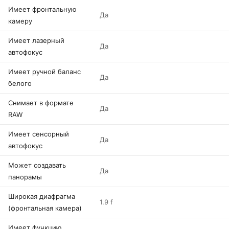
Имеет фронтальную
Да
камеру
Имеет лазерный
Да
автофокус
Имеет ручной баланс
Да
белого
Снимает в формате
Да
RAW
Имеет сенсорный
Да
автофокус
Может создавать
Да
панорамы
Широкая диафрагма
1.9 f
(фронтальная камера)
Имеет функцию