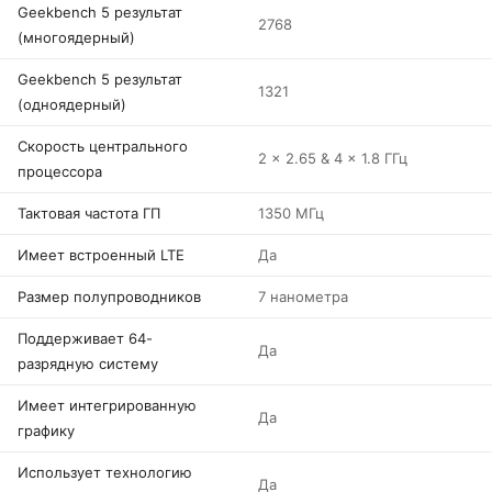
Geekbench 5 результат
2768
(многоядерный)
Geekbench 5 результат
1321
(одноядерный)
Скорость центрального
2 x 2.65 & 4 x 1.8 ГГц
процессора
Тактовая частота ГП
1350 МГц
Имеет встроенный LTE
Да
Размер полупроводников
7 нанометра
Поддерживает 64-
Да
разрядную систему
Имеет интегрированную
Да
графику
Использует технологию
Да