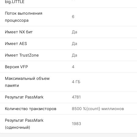
big.LITTLE
Поток выполнения
6
процессора
Имеет NX бит
Да
Имеет AES
Да
Имеет TrustZone
Да
Версия VFP
4
Максимальный объем
4 ГБ
памяти
Результат PassMark
4781
Количество транзисторов
8500 %{count} миллионов
Результат PassMark
1983
(одиночный)