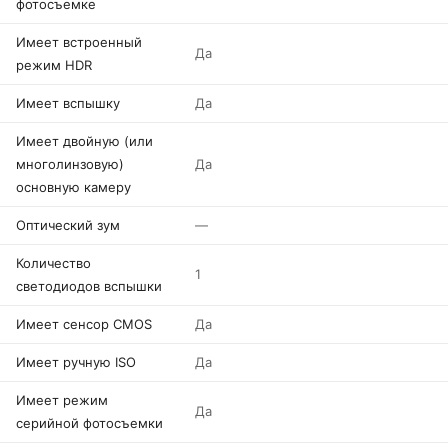
фотосъемке
Имеет встроенный
Да
режим HDR
Имеет вспышку
Да
Имеет двойную (или
многолинзовую)
Да
основную камеру
Оптический зум
—
Количество
1
светодиодов вспышки
Имеет сенсор CMOS
Да
Имеет ручную ISO
Да
Имеет режим
Да
серийной фотосъемки