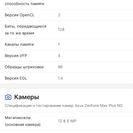
способность памяти
Версия OpenCL
2
Биты, передающиеся
128
за то же время
Каналы памяти
1
Версия VFP
4
Образцы штриховки
96
Версия EGL
1.4
Камеры
Спецификации и тестирование камер Asus Zenfone Max Plus M2
Мегапиксели
12 & 5 MP
(основная камера)