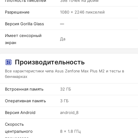
Плотность пикселей
398 точек на дюйм
Разрешение
1080 x 2246 пикселей
Версия Gorilla Glass
—
Имеет сенсорный
Да
экран
Производительность
Все характеристики чипа Asus Zenfone Max Plus M2 и тесты в
бенчмарках
Встроенная память
32 ГБ
Оперативная память
3 ГБ
Версия Android
android_8
Скорость
центрального
8 x 1.8 ГГц