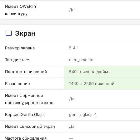
Имеет QWERTY
Да
клавиатуру
Экран
Размер экрана
5.4 "
Тип дисплея
oled_amoled
Плотность пикселей
540 точек на дюйм
Разрешение
1440 x 2560 пикселей
Имеет фирменное
Да
противоударное стекло
Версия Gorilla Glass
gorilla_glass_4
Имеет сенсорный экран
Да
Частота обновления
—