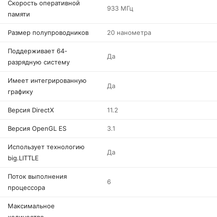
Скорость оперативной
933 МГц
памяти
Размер полупроводников
20 нанометра
Поддерживает 64-
Да
разрядную систему
Имеет интегрированную
Да
графику
Версия DirectX
11.2
Версия OpenGL ES
3.1
Использует технологию
Да
big.LITTLE
Поток выполнения
6
процессора
Максимальное