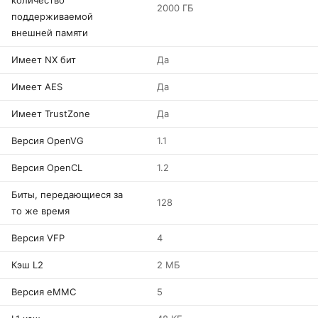
количество
2000 ГБ
поддерживаемой
внешней памяти
Имеет NX бит
Да
Имеет AES
Да
Имеет TrustZone
Да
Версия OpenVG
1.1
Версия OpenCL
1.2
Биты, передающиеся за
128
то же время
Версия VFP
4
Кэш L2
2 МБ
Версия eMMC
5