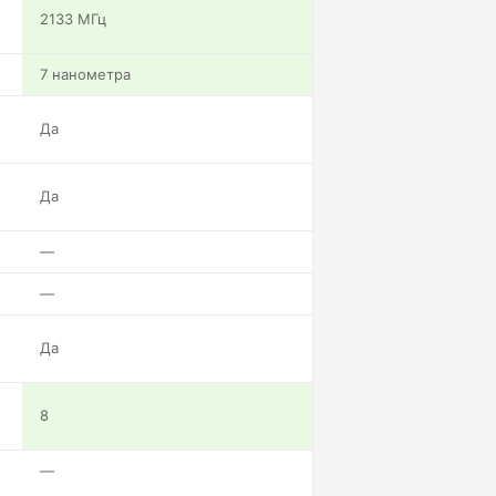
2133 МГц
7 нанометра
Да
Да
—
—
Да
8
—