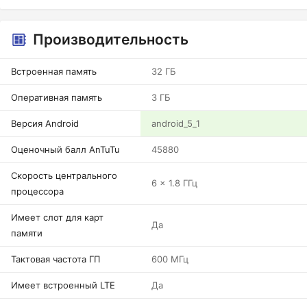
Производительность
Встроенная память
32 ГБ
Оперативная память
3 ГБ
Версия Android
android_5_1
Оценочный балл AnTuTu
45880
Скорость центрального
6 x 1.8 ГГц
процессора
Имеет слот для карт
Да
памяти
Тактовая частота ГП
600 МГц
Имеет встроенный LTE
Да