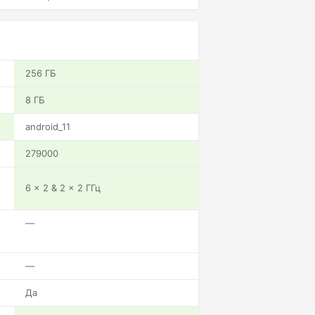
256 ГБ
8 ГБ
android_11
279000
6 x 2 & 2 x 2 ГГц
—
—
Да