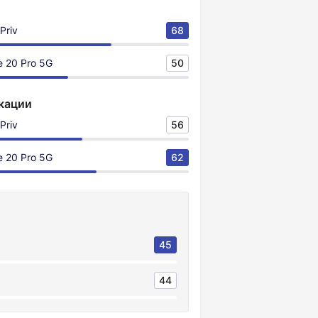
Priv
68
 20 Pro 5G
50
кации
Priv
56
 20 Pro 5G
62
45
44