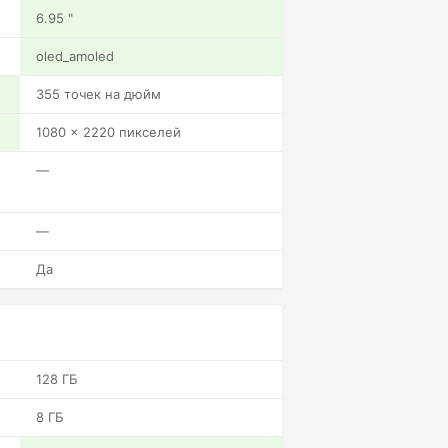
6.95 "
oled_amoled
355 точек на дюйм
1080 x 2220 пикселей
—
—
Да
128 ГБ
8 ГБ