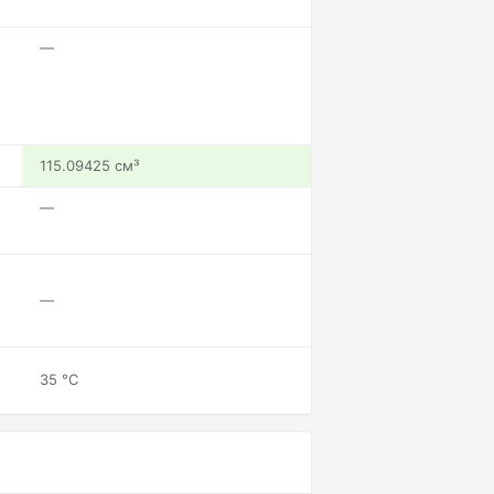
—
115.09425 см³
—
—
35 °C