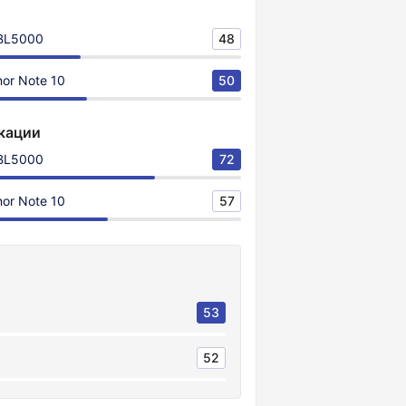
 BL5000
48
or Note 10
50
кации
 BL5000
72
or Note 10
57
53
52