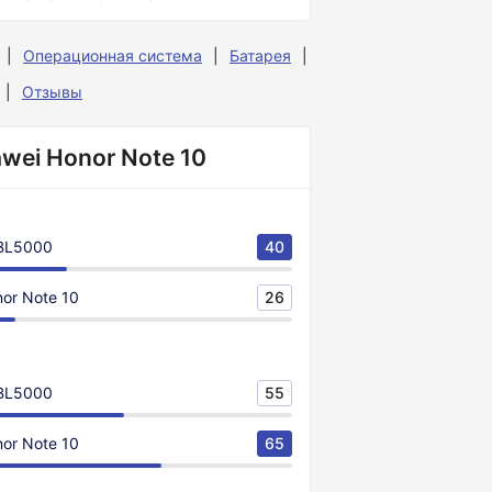
Операционная система
Батарея
Отзывы
wei Honor Note 10
 BL5000
40
or Note 10
26
 BL5000
55
or Note 10
65