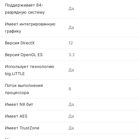
Поддерживает 64-
Да
разрядную систему
Имеет интегрированную
Да
графику
Версия DirectX
12
Версия OpenGL ES
3.2
Использует технологию
Да
big.LITTLE
Поток выполнения
8
процессора
Имеет NX бит
Да
Имеет AES
Да
Имеет TrustZone
Да