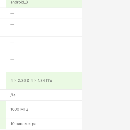
android_8
—
—
—
—
4 x 2.36 & 4 x 1.84 ГГц
Да
1600 МГц
10 нанометра