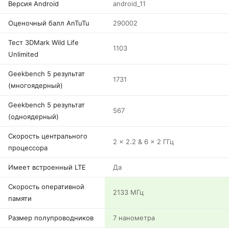
Версия Android
android_11
Оценочный балл AnTuTu
290002
Тест 3DMark Wild Life
1103
Unlimited
Geekbench 5 результат
1731
(многоядерный)
Geekbench 5 результат
567
(одноядерный)
Скорость центрального
2 x 2.2 & 6 x 2 ГГц
процессора
Имеет встроенный LTE
Да
Скорость оперативной
2133 МГц
памяти
Размер полупроводников
7 нанометра