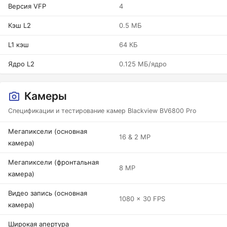
Версия VFP
4
Кэш L2
0.5 МБ
L1 кэш
64 КБ
Ядро L2
0.125 МБ/ядро
Камеры
Спецификации и тестирование камер Blackview BV6800 Pro
Мегапиксели (основная
16 & 2 MP
камера)
Мегапиксели (фронтальная
8 MP
камера)
Видео запись (основная
1080 x 30 FPS
камера)
Широкая апертура