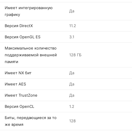
Имеет интегрированную
Да
графику
Версия DirectX
11.2
Версия OpenGL ES
3.1
Максимальное количество
поддерживаемой внешней
128 ГБ
памяти
Имеет NX бит
Да
Имеет AES
Да
Имеет TrustZone
Да
Версия OpenCL
1.2
Биты, передающиеся за то
128
же время