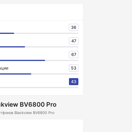
36
47
67
ации
53
43
ckview BV6800 Pro
тфонов Blackview BV6800 Pro