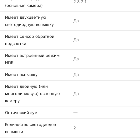
2 & 2 f
(основная камера)
Имеет двухцветную
Да
светодиодную вспышку
Имеет сенсор обратной
Да
подсветки
Имеет встроенный режим
Да
HDR
Имеет вспышку
Да
Имеет двойную (или
многолинзовую) основную
Да
камеру
Оптический зум
—
Количество светодиодов
2
вспышки