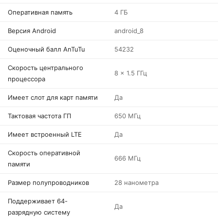
Оперативная память
4 ГБ
Версия Android
android_8
Оценочный балл AnTuTu
54232
Скорость центрального
8 x 1.5 ГГц
процессора
Имеет слот для карт памяти
Да
Тактовая частота ГП
650 МГц
Имеет встроенный LTE
Да
Скорость оперативной
666 МГц
памяти
Размер полупроводников
28 нанометра
Поддерживает 64-
Да
разрядную систему