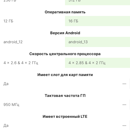
256 ГБ
512 ГБ
Оперативная память
12 ГБ
16 ГБ
Версия Android
android_12
android_13
Скорость центрального процессора
4 x 2.6 & 4 x 2 ГГц
4 x 2.85 & 4 x 2 ГГц
Имеет слот для карт памяти
Да
—
Тактовая частота ГП
950 МГц
—
Имеет встроенный LTE
Да
—