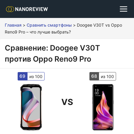
Главная
>
Сравнить смартфоны
>
Doogee V30T vs Oppo
Reno9 Pro – что лучше выбрать?
Сравнение: Doogee V30T
против Oppo Reno9 Pro
69
68
из 100
из 100
VS