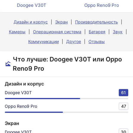
Doogee V30T
Oppo Reno9 Pro
Дизайн и корпус
Экран
Производительность
Камеры
Операционная система
Батарея
Звук
Коммуникации
Другое
Отзывы
Что лучше: Doogee V30T или Oppo
Reno9 Pro
Дизайн и корпус
Doogee V30T
61
Oppo Reno9 Pro
47
Экран
Doogee V30T
30