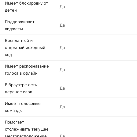
Имеет блокировку от
Да
детей
Поддерживает
Да
виджеты
Бесплатный и
открытый исходный
Да
код
Имеет распознавание
Да
голоса в офлайн
В браузере есть
Да
перенос слов
Имеет голосовые
Да
команды
Помогает
отслеживать текущее
месторасположение
Да