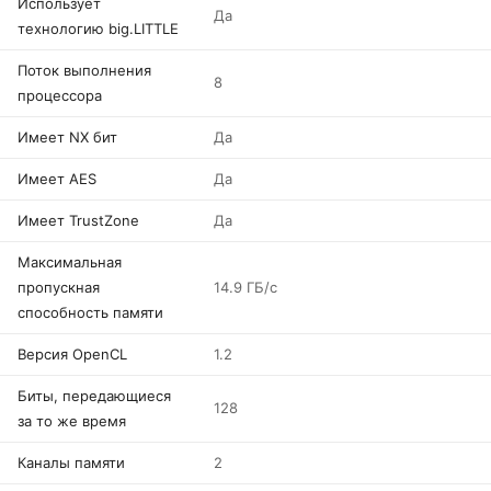
Использует
Да
технологию big.LITTLE
Поток выполнения
8
процессора
Имеет NX бит
Да
Имеет AES
Да
Имеет TrustZone
Да
Максимальная
пропускная
14.9 ГБ/с
способность памяти
Версия OpenCL
1.2
Биты, передающиеся
128
за то же время
Каналы памяти
2