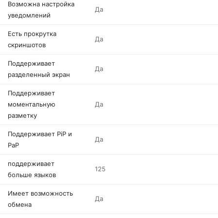
Возможна настройка
Да
уведомлений
Есть прокрутка
Да
скриншотов
Поддерживает
Да
разделенный экран
Поддерживает
моментальную
Да
разметку
Поддерживает PiP и
Да
PaP
поддерживает
125
больше языков
Имеет возможность
Да
обмена