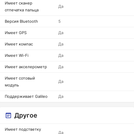
Имеет сканер
Да
отпечатка пальца
Версия Bluetooth
5
Имеет GPS
Да
Имеет компас
Да
Имеет Wi-Fi
Да
Имеет акселерометр
Да
Имеет сотовый
Да
модуль
Поддерживает Galileo
Да
Другое
Имеет подстветку
Да