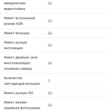
замедленную
Да
видеосъёмку
Имеет встроенный
Да
режим HDR
Имеет вспышку
Да
Имеет ручную
Да
экспозицию
Имеет двойную (или
многолинзовую)
Да
основную камеру
Количество
3
светодиодов вспышки
Имеет ручную ISO
Да
Имеет режим
Да
серийной фотосъемки