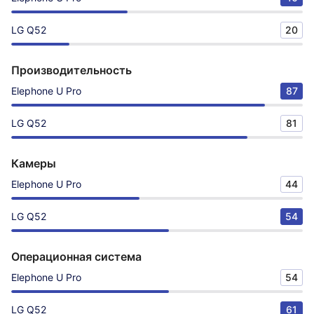
LG Q52
20
Производительность
Elephone U Pro
87
LG Q52
81
Камеры
Elephone U Pro
44
LG Q52
54
Операционная система
Elephone U Pro
54
LG Q52
61