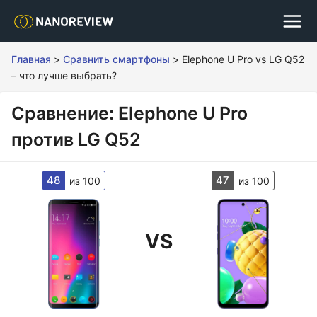
Главная
>
Сравнить смартфоны
>
Elephone U Pro vs LG Q52
– что лучше выбрать?
Сравнение: Elephone U Pro
против LG Q52
48
47
из 100
из 100
VS