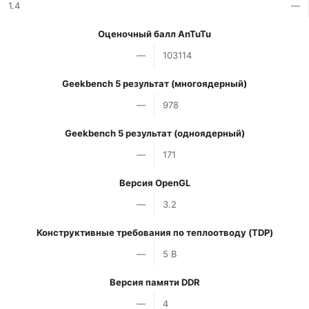
1.4
—
Оценочный балл AnTuTu
—
103114
Geekbench 5 результат (многоядерный)
—
978
Geekbench 5 результат (одноядерный)
—
171
Версия OpenGL
—
3.2
Конструктивные требования по теплоотводу (TDP)
—
5 В
Версия памяти DDR
—
4