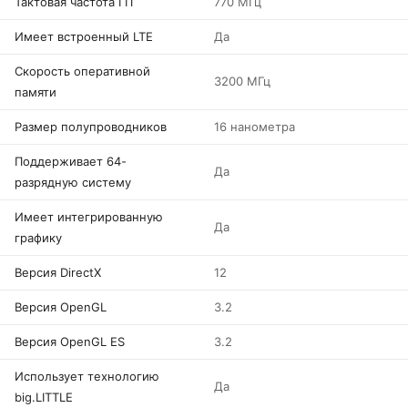
Тактовая частота ГП
770 МГц
Имеет встроенный LTE
Да
Скорость оперативной
3200 МГц
памяти
Размер полупроводников
16 нанометра
Поддерживает 64-
Да
разрядную систему
Имеет интегрированную
Да
графику
Версия DirectX
12
Версия OpenGL
3.2
Версия OpenGL ES
3.2
Использует технологию
Да
big.LITTLE