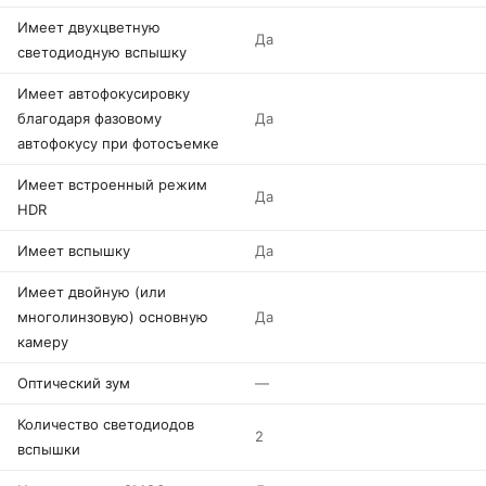
Имеет двухцветную
Да
светодиодную вспышку
Имеет автофокусировку
благодаря фазовому
Да
автофокусу при фотосъемке
Имеет встроенный режим
Да
HDR
Имеет вспышку
Да
Имеет двойную (или
многолинзовую) основную
Да
камеру
Оптический зум
—
Количество светодиодов
2
вспышки