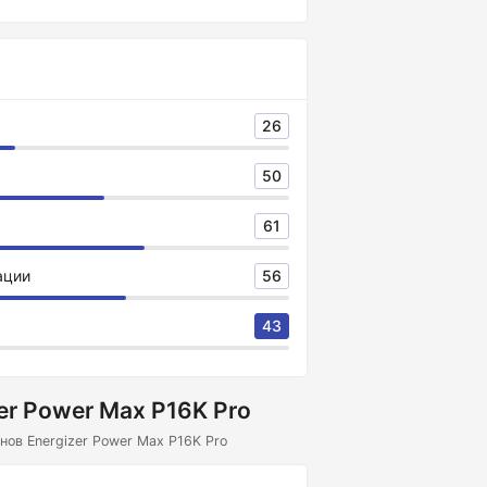
26
50
61
ации
56
43
er Power Max P16K Pro
ов Energizer Power Max P16K Pro