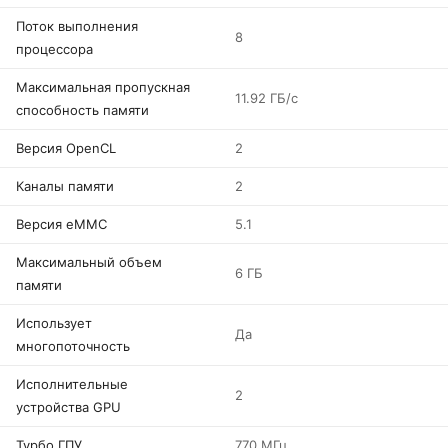
Поток выполнения
8
процессора
Максимальная пропускная
11.92 ГБ/с
способность памяти
Версия OpenCL
2
Каналы памяти
2
Версия eMMC
5.1
Максимальный объем
6 ГБ
памяти
Использует
Да
многопоточность
Исполнительные
2
устройства GPU
Турбо ГПУ
770 МГц