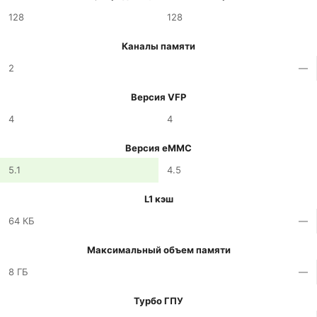
128
128
Каналы памяти
2
—
Версия VFP
4
4
Версия eMMC
5.1
4.5
L1 кэш
64 КБ
—
Максимальный объем памяти
8 ГБ
—
Турбо ГПУ