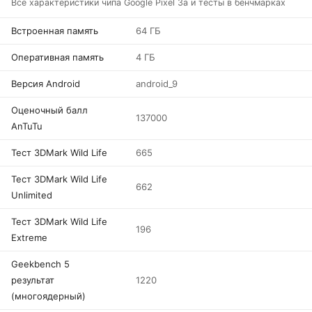
Все характеристики чипа Google Pixel 3a и тесты в бенчмарках
Встроенная память
64 ГБ
Оперативная память
4 ГБ
Версия Android
android_9
Оценочный балл
137000
AnTuTu
Тест 3DMark Wild Life
665
Тест 3DMark Wild Life
662
Unlimited
Тест 3DMark Wild Life
196
Extreme
Geekbench 5
результат
1220
(многоядерный)