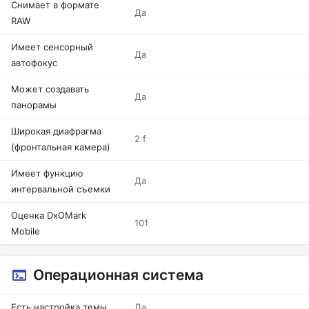
Снимает в формате
Да
RAW
Имеет сенсорный
Да
автофокус
Может создавать
Да
панорамы
Широкая диафрагма
2 f
(фронтальная камера)
Имеет функцию
Да
интервальной съемки
Оценка DxOMark
101
Mobile
Операционная система
Есть настройка темы
Да