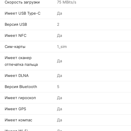
Скорость загрузки
75 MBits/s
Имеет USB Type-C
Да
Версия USB
2
Имеет NFC
Да
Сим-карты
1_sim
Имеет сканер
Да
отпечатка пальца
Имеет DLNA
Да
Версия Bluetooth
5
Имеет гироскоп
Да
Имеет GPS
Да
Имеет компас
Да