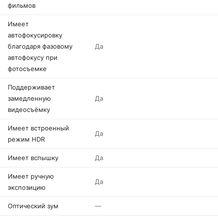
фильмов
Имеет
автофокусировку
благодаря фазовому
Да
автофокусу при
фотосъемке
Поддерживает
замедленную
Да
видеосъёмку
Имеет встроенный
Да
режим HDR
Имеет вспышку
Да
Имеет ручную
Да
экспозицию
Оптический зум
—