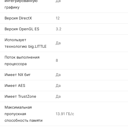
интегрированную
Да
графику
Версия DirectX
12
Версия OpenGL ES
3.2
Использует
Да
технологию big.LITTLE
Поток выполнения
8
процессора
Имеет NX бит
Да
Имеет AES
Да
Имеет TrustZone
Да
Максимальная
пропускная
13.91 ГБ/с
способность памяти