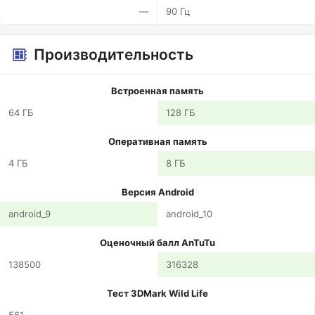
—
90 Гц
Производительность
Встроенная память
64 ГБ
128 ГБ
Оперативная память
4 ГБ
8 ГБ
Версия Android
android_9
android_10
Оценочный балл AnTuTu
138500
316328
Тест 3DMark Wild Life