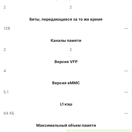
2
2
Биты, передающиеся за то же время
128
—
Каналы памяти
2
2
Версия VFP
4
—
Версия eMMC
5.1
—
L1 кэш
64 КБ
—
Максимальный объем памяти