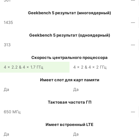
561
—
Geekbench 5 результат (многоядерный)
1435
—
Geekbench 5 результат (одноядерный)
313
—
Скорость центрального процессора
4 x 2.2 & 4 x 1.7 ГГц
4 x 2 & 4 x 2 ГГц
Имеет слот для карт памяти
Да
Да
Тактовая частота ГП
650 МГц
—
Имеет встроенный LTE
Да
Да