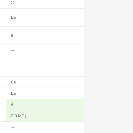
12
Да
8
—
Да
Да
4
710 МГц
—