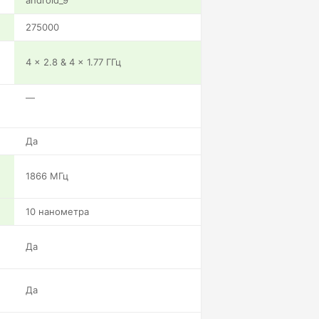
android_9
275000
4 x 2.8 & 4 x 1.77 ГГц
—
Да
1866 МГц
10 нанометра
Да
Да