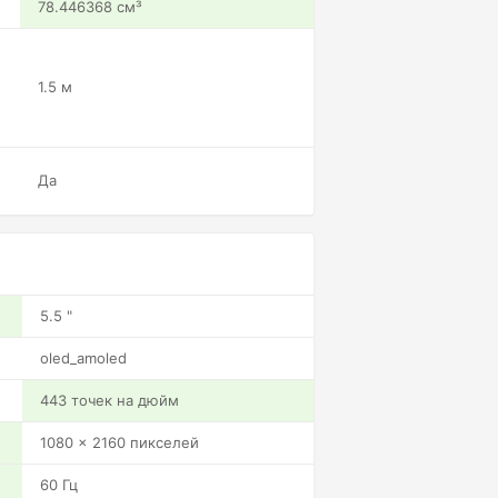
78.446368 см³
1.5 м
Да
5.5 "
oled_amoled
443 точек на дюйм
1080 x 2160 пикселей
60 Гц