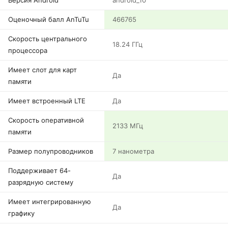
Версия Android
android_10
Оценочный балл AnTuTu
466765
Скорость центрального
18.24 ГГц
процессора
Имеет слот для карт
Да
памяти
Имеет встроенный LTE
Да
Скорость оперативной
2133 МГц
памяти
Размер полупроводников
7 нанометра
Поддерживает 64-
Да
разрядную систему
Имеет интегрированную
Да
графику