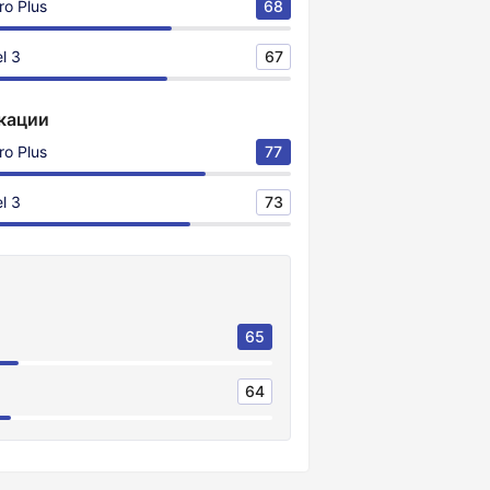
ro Plus
68
l 3
67
кации
ro Plus
77
l 3
73
65
64