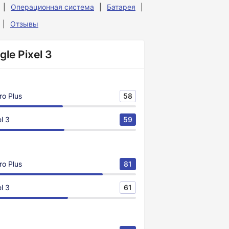
Операционная система
Батарея
Отзывы
le Pixel 3
ro Plus
58
l 3
59
ro Plus
81
l 3
61