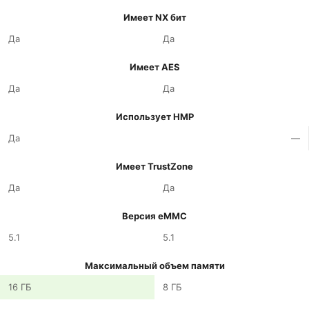
Имеет NX бит
Да
Да
Имеет AES
Да
Да
Использует HMP
Да
—
Имеет TrustZone
Да
Да
Версия eMMC
5.1
5.1
Максимальный объем памяти
16 ГБ
8 ГБ