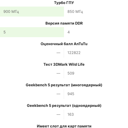
Турбо ГПУ
900 МГц
850 МГц
Версия памяти DDR
5
4
Оценочный балл AnTuTu
—
122822
Тест 3DMark Wild Life
—
509
Geekbench 5 результат (многоядерный)
—
945
Geekbench 5 результат (одноядерный)
—
163
Имеет слот для карт памяти