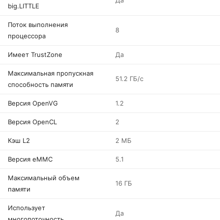
Да
big.LITTLE
Поток выполнения
8
процессора
Имеет TrustZone
Да
Максимальная пропускная
51.2 ГБ/с
способность памяти
Версия OpenVG
1.2
Версия OpenCL
2
Кэш L2
2 МБ
Версия eMMC
5.1
Максимальный объем
16 ГБ
памяти
Использует
Да
многопоточность