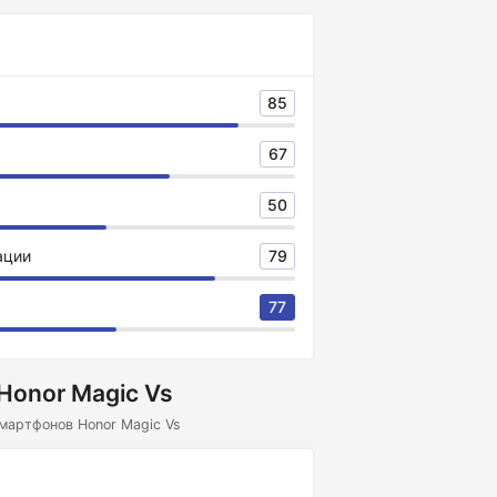
85
67
50
ации
79
77
Honor Magic Vs
мартфонов Honor Magic Vs