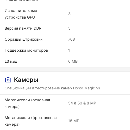
Исполнительные
3
устройства GPU
Версия памяти DDR
5
Образцы штриховки
768
Поддержка мониторов
1
L3 кэш
6 MB
Камеры
Спецификации и тестирование камер Honor Magic Vs
Мегапиксели (основная
54 & 50 & 8 MP
камера)
Мегапиксели (фронтальная
16 MP
камера)