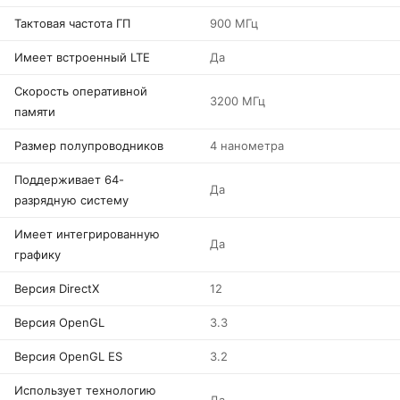
Тактовая частота ГП
900 МГц
Имеет встроенный LTE
Да
Скорость оперативной
3200 МГц
памяти
Размер полупроводников
4 нанометра
Поддерживает 64-
Да
разрядную систему
Имеет интегрированную
Да
графику
Версия DirectX
12
Версия OpenGL
3.3
Версия OpenGL ES
3.2
Использует технологию