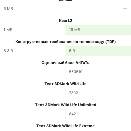
6 MB
—
Кэш L2
1 МБ
16 МБ
Конструктивные требования по теплоотводу (TDP)
6.3 В
6 В
Оценочный балл AnTuTu
—
550519
Тест 3DMark Wild Life
—
7302
Тест 3DMark Wild Life Unlimited
—
8421
Тест 3DMark Wild Life Extreme