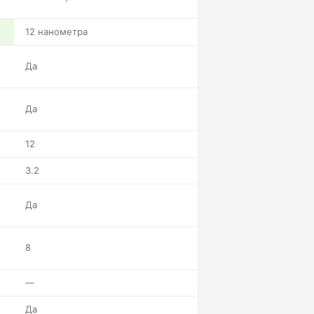
12 нанометра
Да
Да
12
3.2
Да
8
—
Да