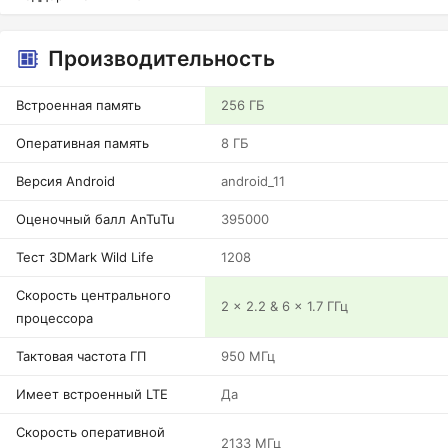
Производительность
Встроенная память
256 ГБ
Оперативная память
8 ГБ
Версия Android
android_11
Оценочный балл AnTuTu
395000
Тест 3DMark Wild Life
1208
Скорость центрального
2 x 2.2 & 6 x 1.7 ГГц
процессора
Тактовая частота ГП
950 МГц
Имеет встроенный LTE
Да
Скорость оперативной
2133 МГц