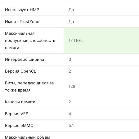
Использует HMP
Да
Имеет TrustZone
Да
Максимальная
пропускная способность
17 ГБ/с
памяти
Интерфейс ширина
3
Версия OpenCL
2
Биты, передающиеся за
128
то же время
Каналы памяти
2
Версия VFP
4
Версия eMMC
5.1
Максимальный объем