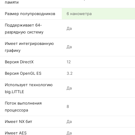
памяти
Размер полупроводников
6 нанометра
Поддерживает 64-
Да
разрядную систему
Имеет интегрированную
Да
графику
Версия DirectX
12
Версия OpenGL ES
3.2
Использует технологию
Да
big.LITTLE
Поток выполнения
8
процессора
Имеет NX бит
Да
Имеет AES
Да