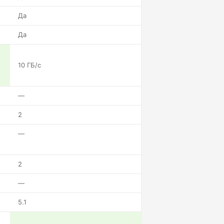
Да
Да
10 ГБ/с
—
2
—
2
—
5.1