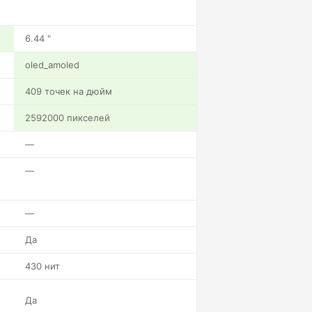
6.44 "
oled_amoled
409 точек на дюйм
2592000 пикселей
—
—
—
Да
430 нит
Да