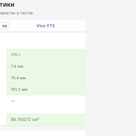
стики
еристик и тестов
vs
Vivo Y73
170 г
7.4 мм
74.4 мм
161.2 мм
—
88.750272 см³