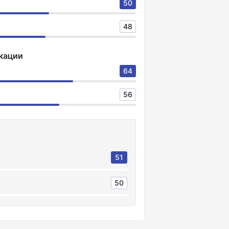
50
48
кации
64
56
51
50