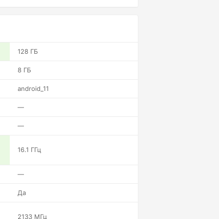
128 ГБ
8 ГБ
android_11
—
—
16.1 ГГц
—
Да
2133 МГц