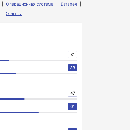
Операционная система
Батарея
Отзывы
31
38
47
61