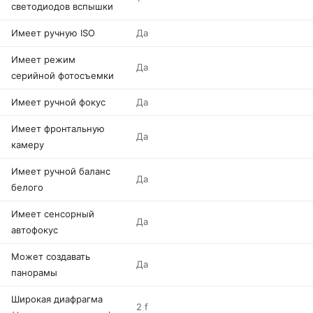
светодиодов вспышки
Имеет ручную ISO
Да
Имеет режим
Да
серийной фотосъемки
Имеет ручной фокус
Да
Имеет фронтальную
Да
камеру
Имеет ручной баланс
Да
белого
Имеет сенсорный
Да
автофокус
Может создавать
Да
панорамы
Широкая диафрагма
2 f