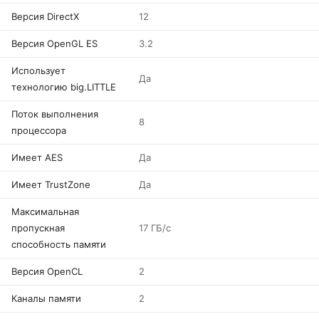
Версия DirectX
12
Версия OpenGL ES
3.2
Использует
Да
технологию big.LITTLE
Поток выполнения
8
процессора
Имеет AES
Да
Имеет TrustZone
Да
Максимальная
пропускная
17 ГБ/с
способность памяти
Версия OpenCL
2
Каналы памяти
2