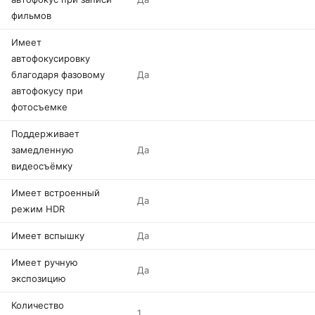
фильмов
Имеет
автофокусировку
благодаря фазовому
Да
автофокусу при
фотосъемке
Поддерживает
замедленную
Да
видеосъёмку
Имеет встроенный
Да
режим HDR
Имеет вспышку
Да
Имеет ручную
Да
экспозицию
Количество
1