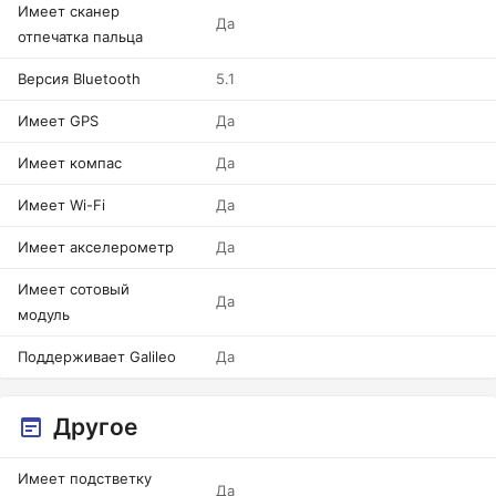
Имеет сканер
Да
отпечатка пальца
Версия Bluetooth
5.1
Имеет GPS
Да
Имеет компас
Да
Имеет Wi-Fi
Да
Имеет акселерометр
Да
Имеет сотовый
Да
модуль
Поддерживает Galileo
Да
Другое
Имеет подстветку
Да