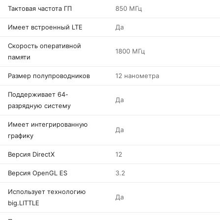
Тактовая частота ГП
850 МГц
Имеет встроенный LTE
Да
Скорость оперативной
1800 МГц
памяти
Размер полупроводников
12 нанометра
Поддерживает 64-
Да
разрядную систему
Имеет интегрированную
Да
графику
Версия DirectX
12
Версия OpenGL ES
3.2
Использует технологию
Да
big.LITTLE