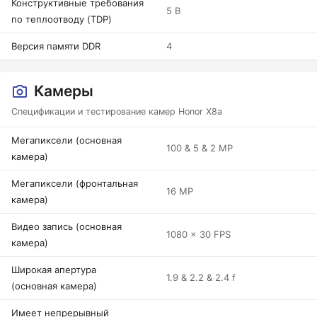
Конструктивные требования
5 В
по теплоотводу (TDP)
Версия памяти DDR
4
Камеры
Спецификации и тестирование камер Honor X8a
Мегапиксели (основная
100 & 5 & 2 MP
камера)
Мегапиксели (фронтальная
16 MP
камера)
Видео запись (основная
1080 x 30 FPS
камера)
Широкая апертура
1.9 & 2.2 & 2.4 f
(основная камера)
Имеет непрерывный