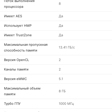
Поток выполнения
8
процессора
Имеет AES
Да
Использует HMP
Да
Имеет TrustZone
Да
Максимальная пропускная
13.41 ГБ/с
способность памяти
Версия OpenCL
2
Каналы памяти
2
Версия eMMC
5.1
Максимальный объем
8 ГБ
памяти
Турбо ГПУ
1000 МГц