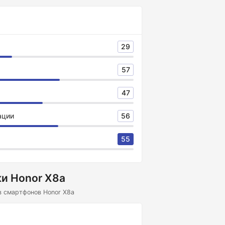
29
57
47
ации
56
55
и Honor X8a
в смартфонов Honor X8a