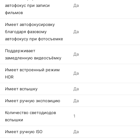
автофокус при записи
Да
фильмов
Имеет автофокусировку
благодаря фазовому
Да
автофокусу при фотосъемке
Поддерживает
Да
замедленную видеосъёмку
Имеет встроенный режим
Да
HDR
Имеет вспышку
Да
Имеет ручную экспозицию
Да
Количество светодиодов
1
вспышки
Имеет ручную ISO
Да