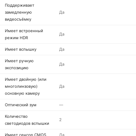
Поддерживает
замедленную
Да
видеосъёмку
Имеет встроенный
Да
режим HDR
Имеет вспышку
Да
Имеет ручную
Да
экспозицию
Имеет двойную (или
многолинзовую)
Да
основную камеру
Оптический зум
—
Количество
2
светодиодов вспышки
Имеет сенсор CMOS
Да