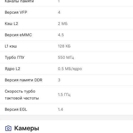
Каналы памяти
1
Версия VFP
4
Кэш L2
2 МБ
Версия eMMC
4.5
L1 кэш
128 КБ
Турбо ГПУ
550 МГц
Ядро L2
0.5 МБ/ядро
Версия памяти DDR
3
Скорость турбо
1.5 ГГц
тактовой частоты
Версия EGL
1.4
Камеры