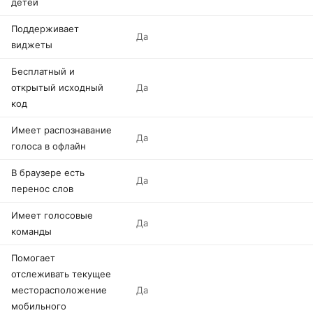
детей
Поддерживает
Да
виджеты
Бесплатный и
открытый исходный
Да
код
Имеет распознавание
Да
голоса в офлайн
В браузере есть
Да
перенос слов
Имеет голосовые
Да
команды
Помогает
отслеживать текущее
месторасположение
Да
мобильного