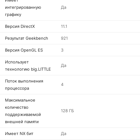
Имеет
интегрированную
Да
графику
Версия DirectX
11.1
Результат Geekbench
921
Версия OpenGL ES
3
Использует
Да
технологию big.LITTLE
Поток выполнения
4
процессора
Максимальное
количество
128 ГБ
поддерживаемой
внешней памяти
Имеет NX бит
Да