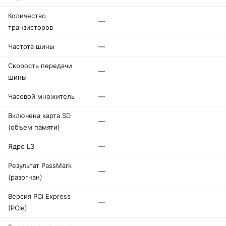
Количество
—
транзисторов
Частота шины
—
Скорость передачи
—
шины
Часовой множитель
—
Включена карта SD
—
(объем памяти)
Ядро L3
—
Результат PassMark
—
(разогнан)
Версия PCI Express
—
(PCIe)