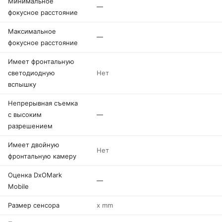
Минимальное
—
фокусное расстояние
Максимальное
—
фокусное расстояние
Имеет фронтальную
светодиодную
Нет
вспышку
Непрерывная съемка
с высоким
—
разрешением
Имеет двойную
Нет
фронтальную камеру
Оценка DxOMark
—
Mobile
Размер сенсора
x mm