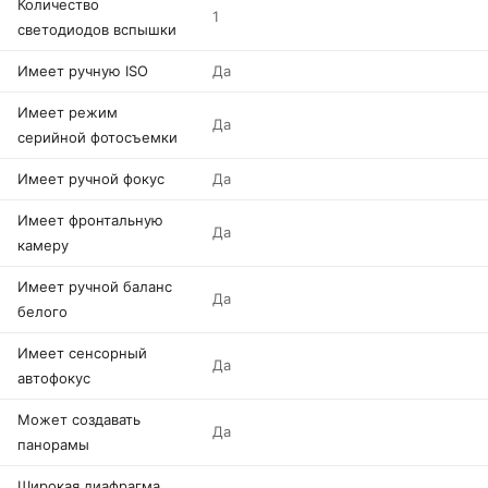
Количество
1
светодиодов вспышки
Имеет ручную ISO
Да
Имеет режим
Да
серийной фотосъемки
Имеет ручной фокус
Да
Имеет фронтальную
Да
камеру
Имеет ручной баланс
Да
белого
Имеет сенсорный
Да
автофокус
Может создавать
Да
панорамы
Широкая диафрагма