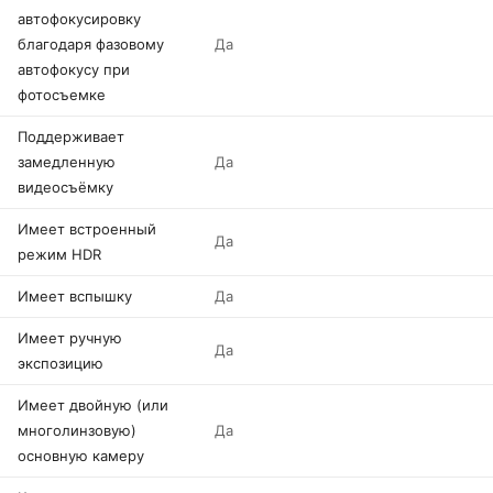
автофокусировку
благодаря фазовому
Да
автофокусу при
фотосъемке
Поддерживает
замедленную
Да
видеосъёмку
Имеет встроенный
Да
режим HDR
Имеет вспышку
Да
Имеет ручную
Да
экспозицию
Имеет двойную (или
многолинзовую)
Да
основную камеру