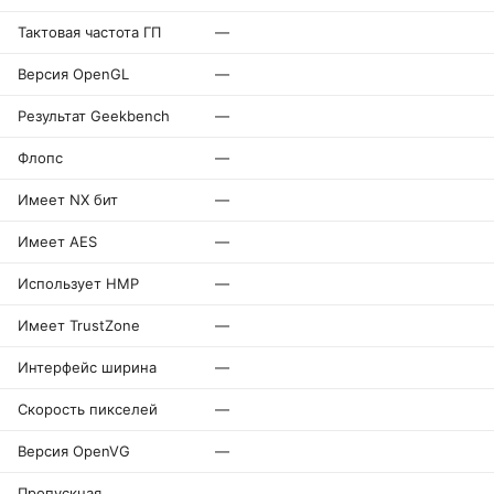
Тактовая частота ГП
—
Версия OpenGL
—
Результат Geekbench
—
Флопс
—
Имеет NX бит
—
Имеет AES
—
Использует HMP
—
Имеет TrustZone
—
Интерфейс ширина
—
Скорость пикселей
—
Версия OpenVG
—
Пропускная