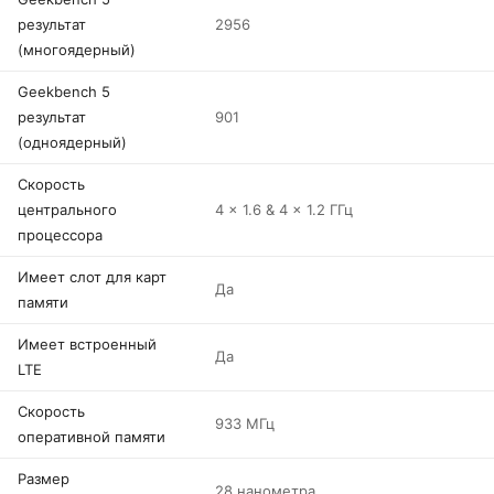
результат
2956
(многоядерный)
Geekbench 5
результат
901
(одноядерный)
Скорость
центрального
4 x 1.6 & 4 x 1.2 ГГц
процессора
Имеет слот для карт
Да
памяти
Имеет встроенный
Да
LTE
Скорость
933 МГц
оперативной памяти
Размер
28 нанометра