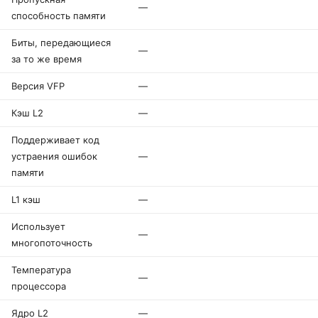
—
способность памяти
Биты, передающиеся
—
за то же время
Версия VFP
—
Кэш L2
—
Поддерживает код
устраения ошибок
—
памяти
L1 кэш
—
Использует
—
многопоточность
Температура
—
процессора
Ядро L2
—