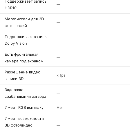
Поддерживает запись
—
HDR10
Мегапиксели для 3D
—
фотографий
Поддерживает запись
—
Dolby Vision
Есть фронтальная
—
камера под экраном
Разрешение видео
x fps
записи 3D
Задержка
—
срабатывания затвора
Имеет RGB вспышку
Нет
Имеет возможности
3D фото/видео
—