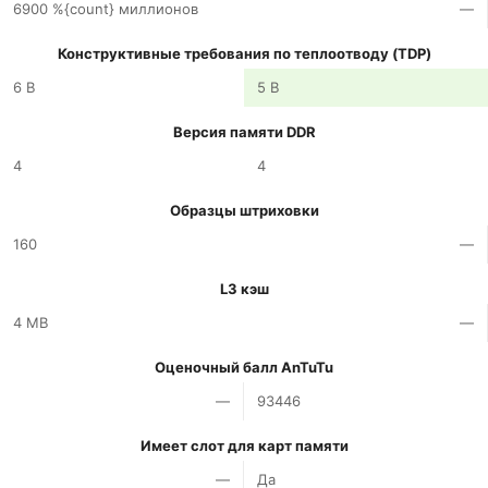
6900 %{count} миллионов
—
Конструктивные требования по теплоотводу (TDP)
6 В
5 В
Версия памяти DDR
4
4
Образцы штриховки
160
—
L3 кэш
4 MB
—
Оценочный балл AnTuTu
—
93446
Имеет слот для карт памяти
—
Да