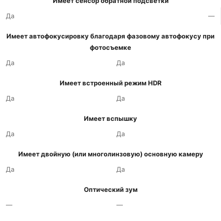
Имеет сенсор обратной подсветки
Да
—
Имеет автофокусировку благодаря фазовому автофокусу при
фотосъемке
Да
Да
Имеет встроенный режим HDR
Да
Да
Имеет вспышку
Да
Да
Имеет двойную (или многолинзовую) основную камеру
Да
Да
Оптический зум
—
—