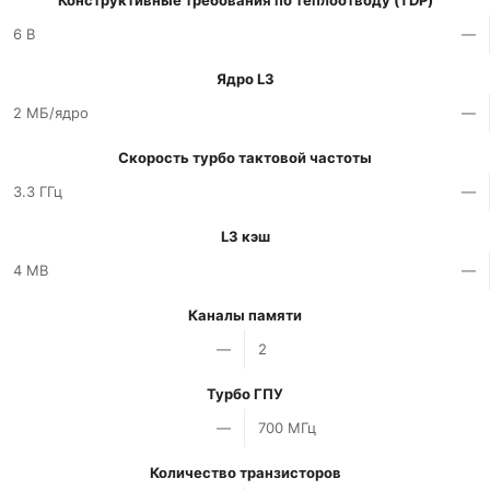
Конструктивные требования по теплоотводу (TDP)
6 В
—
Ядро L3
2 МБ/ядро
—
Скорость турбо тактовой частоты
3.3 ГГц
—
L3 кэш
4 MB
—
Каналы памяти
—
2
Турбо ГПУ
—
700 МГц
Количество транзисторов