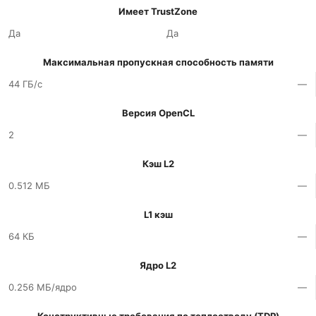
Имеет TrustZone
Да
Да
Максимальная пропускная способность памяти
44 ГБ/с
—
Версия OpenCL
2
—
Кэш L2
0.512 МБ
—
L1 кэш
64 КБ
—
Ядро L2
0.256 МБ/ядро
—