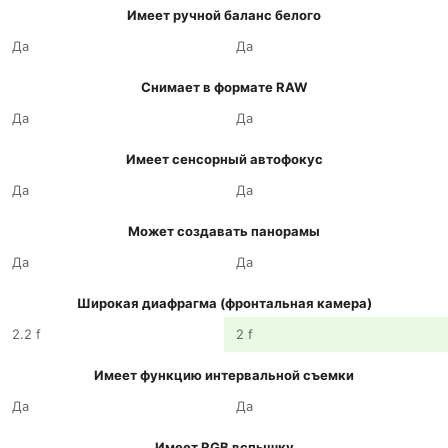
Имеет ручной баланс белого
Да
Да
Снимает в формате RAW
Да
Да
Имеет сенсорный автофокус
Да
Да
Может создавать панорамы
Да
Да
Широкая диафрагма (фронтальная камера)
2.2 f
2 f
Имеет функцию интервальной съемки
Да
Да
Имеет RGB вспышку