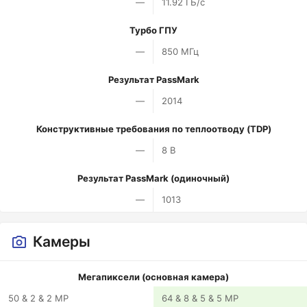
—
11.92 ГБ/с
Турбо ГПУ
—
850 МГц
Результат PassMark
—
2014
Конструктивные требования по теплоотводу (TDP)
—
8 В
Результат PassMark (одиночный)
—
1013
Камеры
Мегапиксели (основная камера)
50 & 2 & 2 MP
64 & 8 & 5 & 5 MP