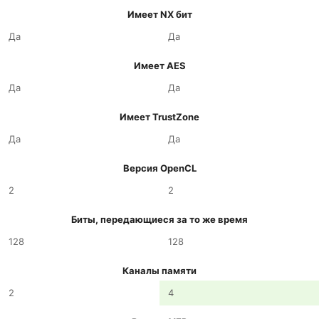
Имеет NX бит
Да
Да
Имеет AES
Да
Да
Имеет TrustZone
Да
Да
Версия OpenCL
2
2
Биты, передающиеся за то же время
128
128
Каналы памяти
2
4