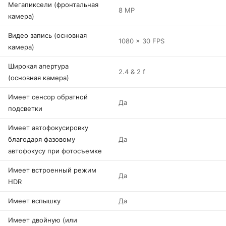
Мегапиксели (фронтальная
8 MP
камера)
Видео запись (основная
1080 x 30 FPS
камера)
Широкая апертура
2.4 & 2 f
(основная камера)
Имеет сенсор обратной
Да
подсветки
Имеет автофокусировку
благодаря фазовому
Да
автофокусу при фотосъемке
Имеет встроенный режим
Да
HDR
Имеет вспышку
Да
Имеет двойную (или