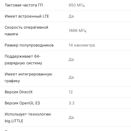
Тактовая частота ГП
650 МГц
Имеет встроенный LTE
Да
Скорость оперативной
1866 МГц
памяти
Размер полупроводников
14 нанометра
Поддерживает 64-
Да
разрядную систему
Имеет интегрированную
Да
графику
Версия DirectX
12
Версия OpenGL ES
3.2
Использует технологию
Да
big.LITTLE