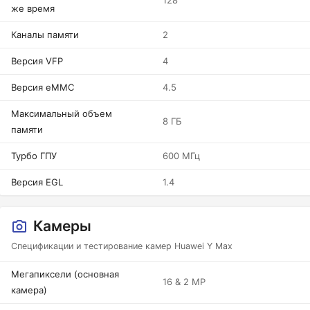
128
же время
Каналы памяти
2
Версия VFP
4
Версия eMMC
4.5
Максимальный объем
8 ГБ
памяти
Турбо ГПУ
600 МГц
Версия EGL
1.4
Камеры
Спецификации и тестирование камер Huawei Y Max
Мегапиксели (основная
16 & 2 MP
камера)