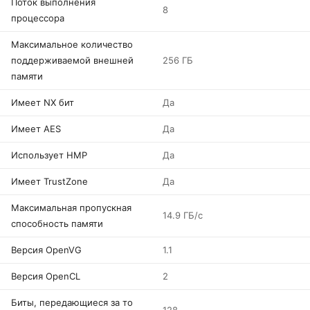
Поток выполнения
8
процессора
Максимальное количество
поддерживаемой внешней
256 ГБ
памяти
Имеет NX бит
Да
Имеет AES
Да
Использует HMP
Да
Имеет TrustZone
Да
Максимальная пропускная
14.9 ГБ/с
способность памяти
Версия OpenVG
1.1
Версия OpenCL
2
Биты, передающиеся за то