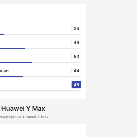
26
46
53
ации
44
46
 Huawei Y Max
смартфонов Huawei Y Max