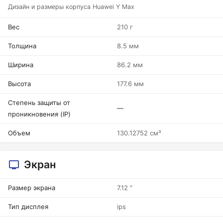
Дизайн и размеры корпуса Huawei Y Max
Вес
210 г
Толщина
8.5 мм
Ширина
86.2 мм
Высота
177.6 мм
Степень защиты от
—
проникновения (IP)
Объем
130.12752 см³
Экран
Размер экрана
7.12 "
Тип дисплея
ips