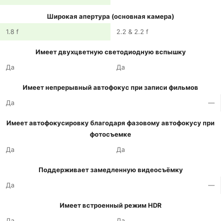
Широкая апертура (основная камера)
1.8 f
2.2 & 2.2 f
Имеет двухцветную светодиодную вспышку
Да
Да
Имеет непрерывный автофокус при записи фильмов
Да
—
Имеет автофокусировку благодаря фазовому автофокусу при
фотосъемке
Да
Да
Поддерживает замедленную видеосъёмку
Да
—
Имеет встроенный режим HDR
Да
Да