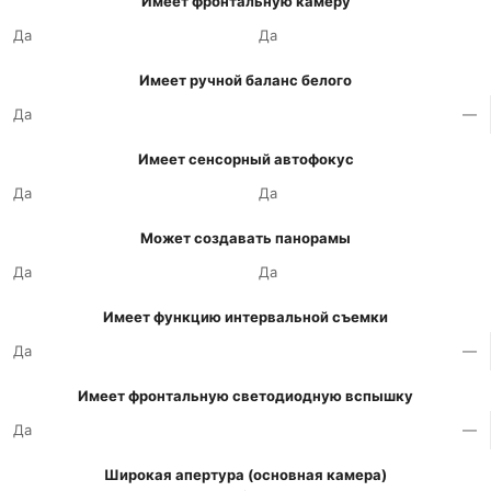
Имеет фронтальную камеру
Да
Да
Имеет ручной баланс белого
Да
—
Имеет сенсорный автофокус
Да
Да
Может создавать панорамы
Да
Да
Имеет функцию интервальной съемки
Да
—
Имеет фронтальную светодиодную вспышку
Да
—
Широкая апертура (основная камера)