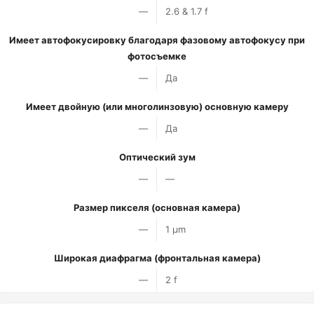
—
2.6 & 1.7 f
Имеет автофокусировку благодаря фазовому автофокусу при
фотосъемке
—
Да
Имеет двойную (или многолинзовую) основную камеру
—
Да
Оптический зум
—
—
Размер пикселя (основная камера)
—
1 µm
Широкая диафрагма (фронтальная камера)
—
2 f