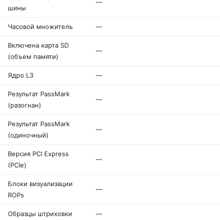
—
шины
Часовой множитель
—
Включена карта SD
—
(объем памяти)
Ядро L3
—
Результат PassMark
—
(разогнан)
Результат PassMark
—
(одиночный)
Версия PCI Express
—
(PCIe)
Блоки визуализации
—
ROPs
Образцы штриховки
—