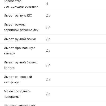
Количество
4
светодиодов вспышки
Имеет ручную ISO
Да
Имеет режим
Да
серийной фотосъемки
Имеет ручной фокус
Да
Имеет фронтальную
Да
камеру
Имеет ручной баланс
Да
белого
Имеет сенсорный
Да
автофокус
Может создавать
Да
панорамы
Широкая диафрагма