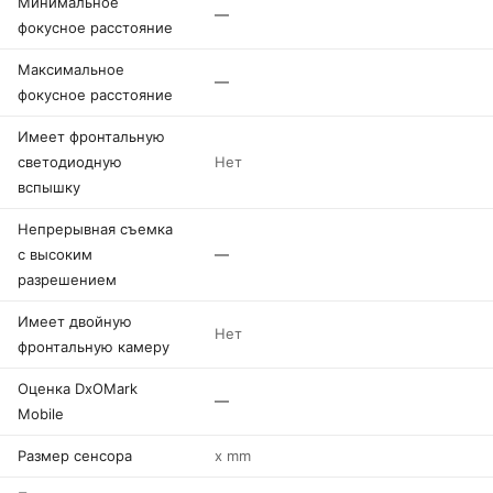
Минимальное
—
фокусное расстояние
Максимальное
—
фокусное расстояние
Имеет фронтальную
светодиодную
Нет
вспышку
Непрерывная съемка
с высоким
—
разрешением
Имеет двойную
Нет
фронтальную камеру
Оценка DxOMark
—
Mobile
Размер сенсора
x mm