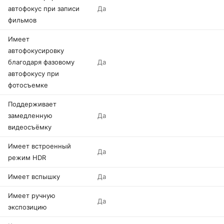
автофокус при записи
Да
фильмов
Имеет
автофокусировку
благодаря фазовому
Да
автофокусу при
фотосъемке
Поддерживает
замедленную
Да
видеосъёмку
Имеет встроенный
Да
режим HDR
Имеет вспышку
Да
Имеет ручную
Да
экспозицию