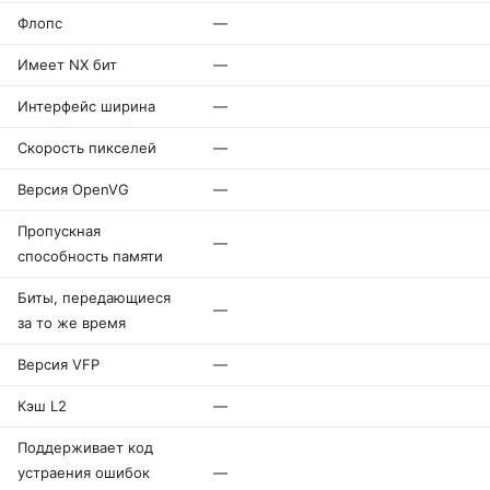
Флопс
—
Имеет NX бит
—
Интерфейс ширина
—
Скорость пикселей
—
Версия OpenVG
—
Пропускная
—
способность памяти
Биты, передающиеся
—
за то же время
Версия VFP
—
Кэш L2
—
Поддерживает код
устраения ошибок
—