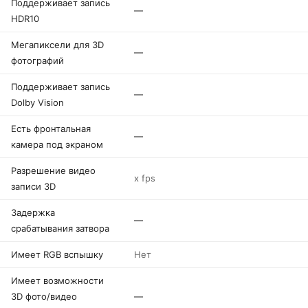
Поддерживает запись
—
HDR10
Мегапиксели для 3D
—
фотографий
Поддерживает запись
—
Dolby Vision
Есть фронтальная
—
камера под экраном
Разрешение видео
x fps
записи 3D
Задержка
—
срабатывания затвора
Имеет RGB вспышку
Нет
Имеет возможности
3D фото/видео
—