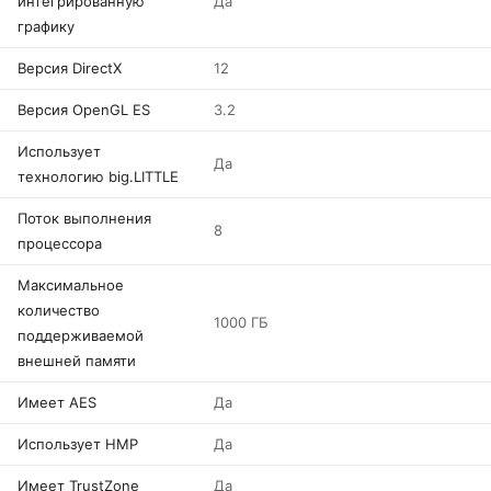
интегрированную
Да
графику
Версия DirectX
12
Версия OpenGL ES
3.2
Использует
Да
технологию big.LITTLE
Поток выполнения
8
процессора
Максимальное
количество
1000 ГБ
поддерживаемой
внешней памяти
Имеет AES
Да
Использует HMP
Да
Имеет TrustZone
Да