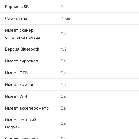
Версия USB
2
Сим-карты
2_sim
Имеет сканер
Да
отпечатка пальца
Версия Bluetooth
4.2
Имеет гироскоп
Да
Имеет GPS
Да
Имеет компас
Да
Имеет Wi-Fi
Да
Имеет акселерометр
Да
Имеет сотовый
Да
модуль
Стилус включен
Да