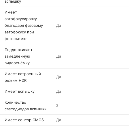
вспышку
Имеет
автофокусировку
благодаря фазовому
Да
автофокусу при
фотосъемке
Поддерживает
замедленную
Да
видеосъёмку
Имеет встроенный
Да
режим HDR
Имеет вспышку
Да
Количество
2
светодиодов вспышки
Имеет сенсор CMOS
Да