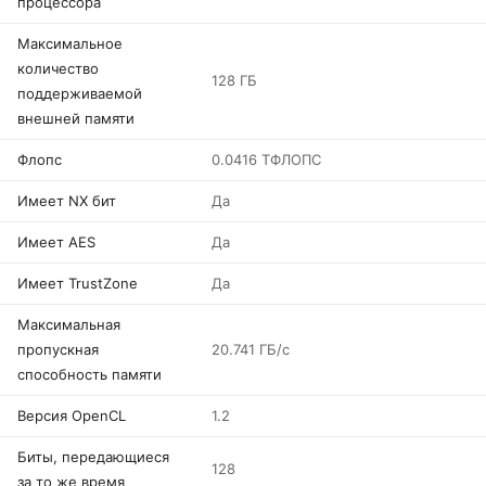
процессора
Максимальное
количество
128 ГБ
поддерживаемой
внешней памяти
Флопс
0.0416 ТФЛОПС
Имеет NX бит
Да
Имеет AES
Да
Имеет TrustZone
Да
Максимальная
пропускная
20.741 ГБ/с
способность памяти
Версия OpenCL
1.2
Биты, передающиеся
128
за то же время