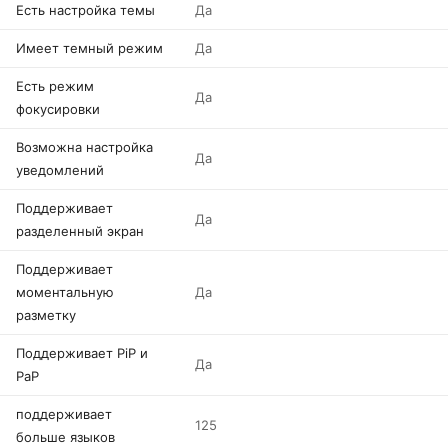
Есть настройка темы
Да
Имеет темный режим
Да
Есть режим
Да
фокусировки
Возможна настройка
Да
уведомлений
Поддерживает
Да
разделенный экран
Поддерживает
моментальную
Да
разметку
Поддерживает PiP и
Да
PaP
поддерживает
125
больше языков