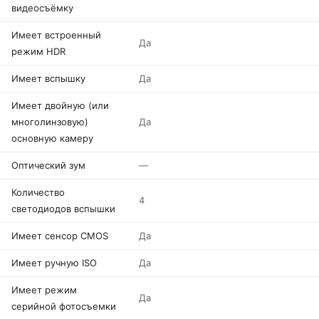
видеосъёмку
Имеет встроенный
Да
режим HDR
Имеет вспышку
Да
Имеет двойную (или
многолинзовую)
Да
основную камеру
Оптический зум
—
Количество
4
светодиодов вспышки
Имеет сенсор CMOS
Да
Имеет ручную ISO
Да
Имеет режим
Да
серийной фотосъемки