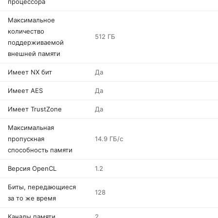
процессора
Максимальное
количество
512 ГБ
поддерживаемой
внешней памяти
Имеет NX бит
Да
Имеет AES
Да
Имеет TrustZone
Да
Максимальная
пропускная
14.9 ГБ/с
способность памяти
Версия OpenCL
1.2
Биты, передающиеся
128
за то же время
Каналы памяти
2