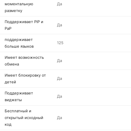
моментальную
Да
разметку
Поддерживает PiP и
Да
PaP
поддерживает
125
больше языков
Имеет возможность
Да
обмена
Имеет блокировку от
Да
детей
Поддерживает
Да
виджеты
Бесплатный и
открытый исходный
Да
код