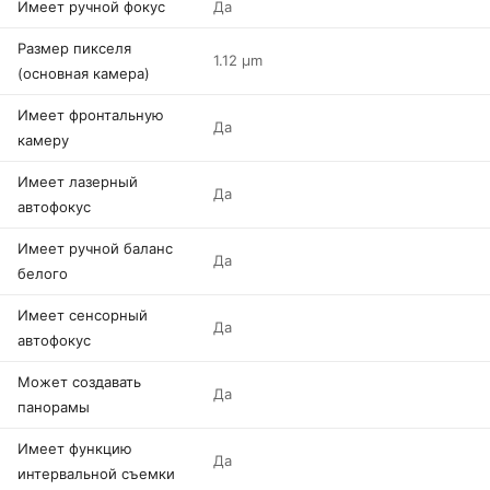
Имеет ручной фокус
Да
Размер пикселя
1.12 µm
(основная камера)
Имеет фронтальную
Да
камеру
Имеет лазерный
Да
автофокус
Имеет ручной баланс
Да
белого
Имеет сенсорный
Да
автофокус
Может создавать
Да
панорамы
Имеет функцию
Да
интервальной съемки