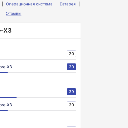
Операционная система
Батарея
Отзывы
e-X3
20
Core-X3
30
39
Core-X3
30