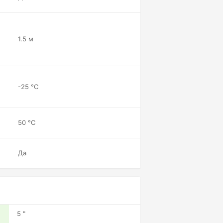
1.5 м
-25 °C
50 °C
Да
5 "