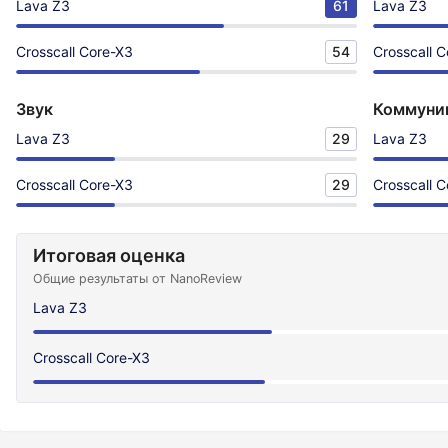
Lava Z3
61
Lava Z3
Crosscall Core-X3
54
Crosscall 
Звук
Коммуни
Lava Z3
29
Lava Z3
Crosscall Core-X3
29
Crosscall 
Итоговая оценка
Общие результаты от NanoReview
Lava Z3
Crosscall Core-X3