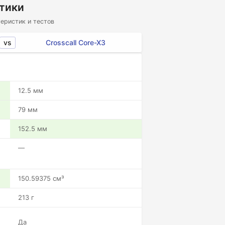
стики
еристик и тестов
vs
Crosscall Core-X3
12.5 мм
79 мм
152.5 мм
—
150.59375 см³
213 г
Да