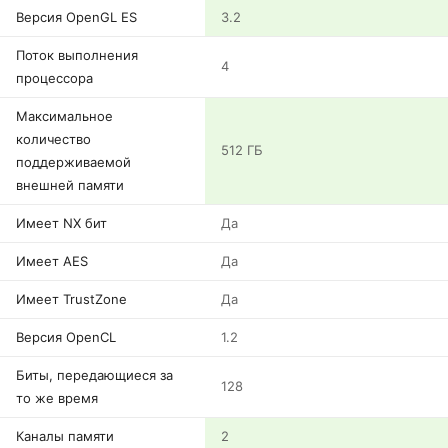
Версия OpenGL ES
3.2
Поток выполнения
4
процессора
Максимальное
количество
512 ГБ
поддерживаемой
внешней памяти
Имеет NX бит
Да
Имеет AES
Да
Имеет TrustZone
Да
Версия OpenCL
1.2
Биты, передающиеся за
128
то же время
Каналы памяти
2