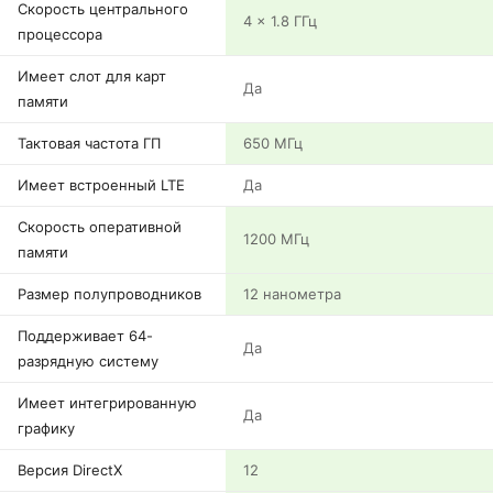
Скорость центрального
4 x 1.8 ГГц
процессора
Имеет слот для карт
Да
памяти
Тактовая частота ГП
650 МГц
Имеет встроенный LTE
Да
Скорость оперативной
1200 МГц
памяти
Размер полупроводников
12 нанометра
Поддерживает 64-
Да
разрядную систему
Имеет интегрированную
Да
графику
Версия DirectX
12