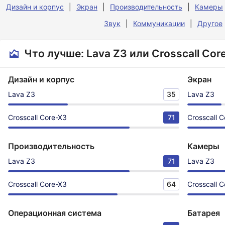
Дизайн и корпус
Экран
Производительность
Камеры
Звук
Коммуникации
Другое
Что лучше: Lava Z3 или Crosscall Cor
Дизайн и корпус
Экран
Lava Z3
35
Lava Z3
Crosscall Core-X3
71
Crosscall 
Производительность
Камеры
Lava Z3
71
Lava Z3
Crosscall Core-X3
64
Crosscall 
Операционная система
Батарея