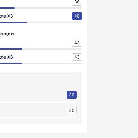
36
Core-X3
48
кации
43
Core-X3
43
36
35