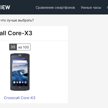
Сравнение смартфонов
Умные часы
– что лучше выбрать?
all Core-X3
35
из 100
Crosscall Core-X3