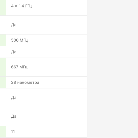
4 x 1.4 ГГц
Да
500 МГц
Да
667 МГц
28 нанометра
Да
Да
11