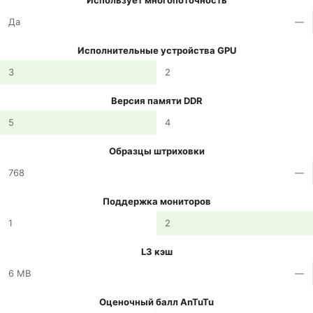
Использует многопоточность
Да
—
Исполнительные устройства GPU
3
2
Версия памяти DDR
5
4
Образцы штриховки
768
—
Поддержка мониторов
1
2
L3 кэш
6 MB
—
Оценочный балл AnTuTu