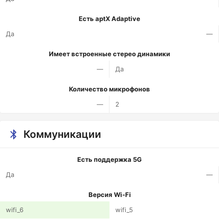
Есть aptX Adaptive
Да
—
Имеет встроенные стерео динамики
—
Да
Количество микрофонов
—
2
Коммуникации
Есть поддержка 5G
Да
—
Версия Wi-Fi
wifi_6
wifi_5