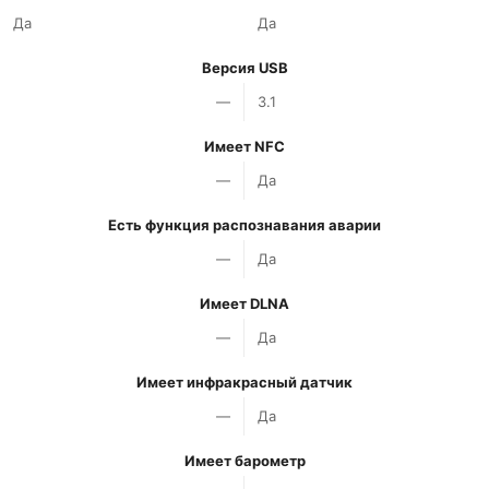
Да
Да
Версия USB
—
3.1
Имеет NFC
—
Да
Есть функция распознавания аварии
—
Да
Имеет DLNA
—
Да
Имеет инфракрасный датчик
—
Да
Имеет барометр