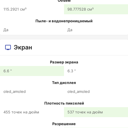
Объем
115.2921 см³
98.777528 см³
Пыле- и водонепроницаемый
Да
Да
Экран
Размер экрана
6.6 "
6.3 "
Тип дисплея
oled_amoled
oled_amoled
Плотность пикселей
455 точек на дюйм
537 точек на дюйм
Разрешение