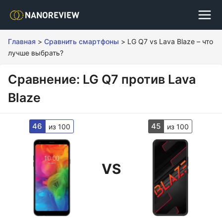
Главная
>
Сравнить смартфоны
>
LG Q7 vs Lava Blaze – что
лучше выбрать?
Сравнение: LG Q7 против Lava
Blaze
46
45
из 100
из 100
VS