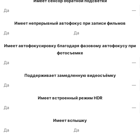
Имеет сенсор обратной подсветки
Да
—
Имеет непрерывный автофокус при записи фильмов
Да
Да
Имеет автофокусировку благодаря фазовому автофокусу при
фотосъемке
Да
—
Поддерживает замедленную видеосъёмку
Да
—
Имеет встроенный режим HDR
Да
—
Имеет вспышку
Да
Да