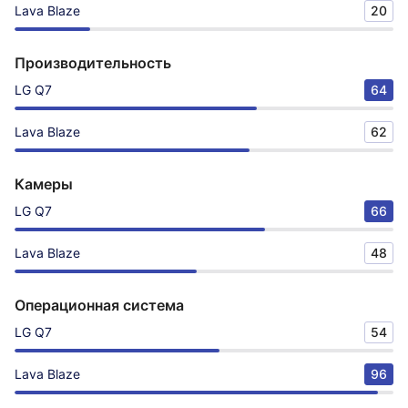
Lava Blaze
20
Производительность
LG Q7
64
Lava Blaze
62
Камеры
LG Q7
66
Lava Blaze
48
Операционная система
LG Q7
54
Lava Blaze
96