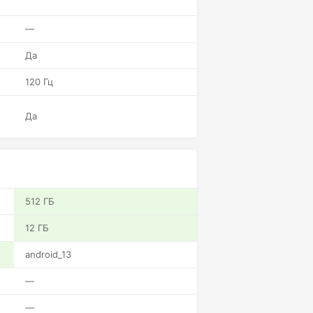
—
Да
120 Гц
Да
512 ГБ
12 ГБ
android_13
—
—