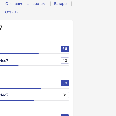
Операционная система
Батарея
Отзывы
7
66
 Neo7
43
69
 Neo7
61