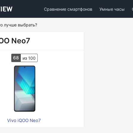
Сравнение смартфонов
Умные часы
то лучше выбрать?
QOO Neo7
68
из 100
Vivo iQOO Neo7