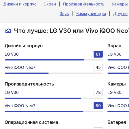
Дизайн и корпус
Экран
Производительность
Камеры
Звук
Коммуникации
Другое
Что лучше: LG V30 или Vivo iQOO Neo
Дизайн и корпус
Экран
LG V30
81
LG V30
Vivo iQOO Neo7
45
Vivo iQOO
Производительность
Камеры
LG V30
78
LG V30
Vivo iQOO Neo7
80
Vivo iQOO
Операционная система
Батарея