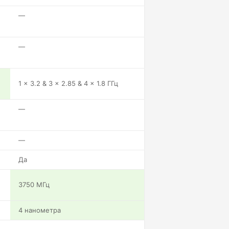
—
—
1 x 3.2 & 3 x 2.85 & 4 x 1.8 ГГц
—
—
Да
3750 МГц
4 нанометра