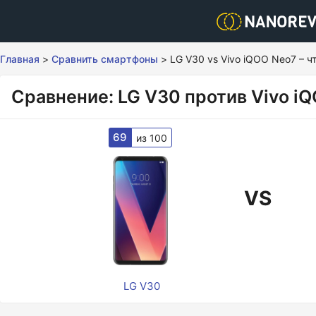
Главная
>
Сравнить смартфоны
>
LG V30 vs Vivo iQOO Neo7 – ч
Сравнение: LG V30 против Vivo i
69
из 100
VS
LG V30