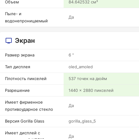
Объем
84.642532 см³
Пыле- и
Да
водонепроницаемый
Экран
Размер экрана
6 "
Тип дисплея
oled_amoled
Плотность пикселей
537 точек на дюйм
Разрешение
1440 x 2880 пикселей
Имеет фирменное
Да
противоударное стекло
Версия Gorilla Glass
gorilla_glass_5
Имеет дисплей с
Да