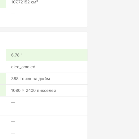
107.72152 см³
—
6.78 "
oled_amoled
388 точек на дюйм
1080 x 2400 пикселей
—
—
—