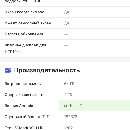
поддержкой HDR10
Экран всегда включен
Да
Имеет сенсорный экран
Да
Частота обновления
—
Включен дисплей для
—
HDR10 +
Производительность
Встроенная память
64 ГБ
Оперативная память
4 ГБ
Версия Android
android_7
Оценочный балл AnTuTu
182372
Тест 3DMark Wild Life
1302