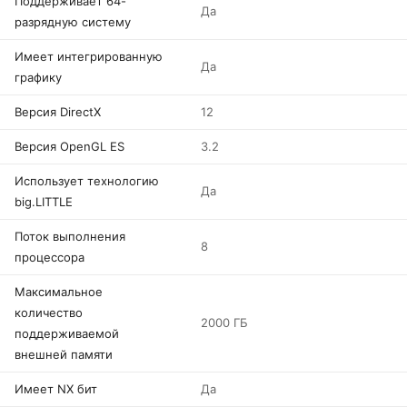
Поддерживает 64-
Да
разрядную систему
Имеет интегрированную
Да
графику
Версия DirectX
12
Версия OpenGL ES
3.2
Использует технологию
Да
big.LITTLE
Поток выполнения
8
процессора
Максимальное
количество
2000 ГБ
поддерживаемой
внешней памяти
Имеет NX бит
Да