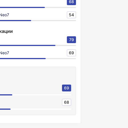
68
 Neo7
54
кации
79
 Neo7
69
69
68