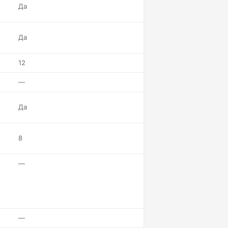
Да
Да
12
—
Да
8
—
—