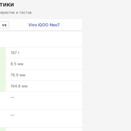
стики
еристик и тестов
vs
Vivo iQOO Neo7
197 г
8.5 мм
76.9 мм
164.8 мм
—
—