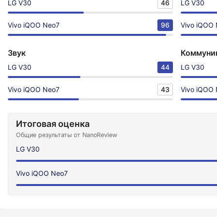
LG V30
46
LG V30
Vivo iQOO Neo7
96
Vivo iQOO
Звук
Коммуни
LG V30
44
LG V30
Vivo iQOO Neo7
43
Vivo iQOO
Итоговая оценка
Общие результаты от NanoReview
LG V30
Vivo iQOO Neo7