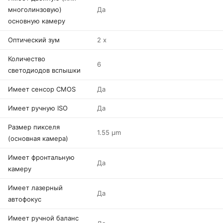
многолинзовую)
Да
основную камеру
Оптический зум
2 x
Количество
6
светодиодов вспышки
Имеет сенсор CMOS
Да
Имеет ручную ISO
Да
Размер пикселя
1.55 µm
(основная камера)
Имеет фронтальную
Да
камеру
Имеет лазерный
Да
автофокус
Имеет ручной баланс