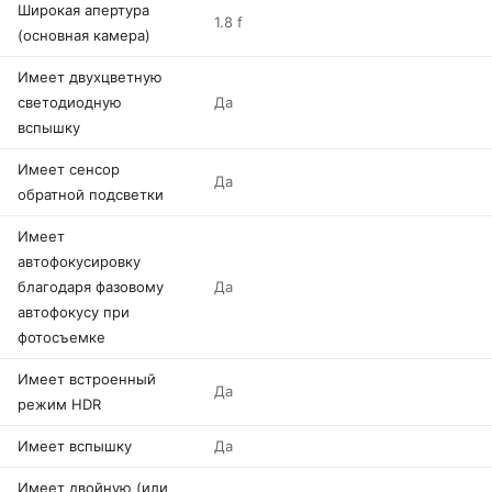
Широкая апертура
1.8 f
(основная камера)
Имеет двухцветную
светодиодную
Да
вспышку
Имеет сенсор
Да
обратной подсветки
Имеет
автофокусировку
благодаря фазовому
Да
автофокусу при
фотосъемке
Имеет встроенный
Да
режим HDR
Имеет вспышку
Да
Имеет двойную (или