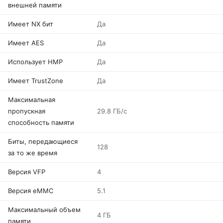
внешней памяти
Имеет NX бит
Да
Имеет AES
Да
Использует HMP
Да
Имеет TrustZone
Да
Максимальная
пропускная
29.8 ГБ/с
способность памяти
Биты, передающиеся
128
за то же время
Версия VFP
4
Версия eMMC
5.1
Максимальный объем
4 ГБ
памяти