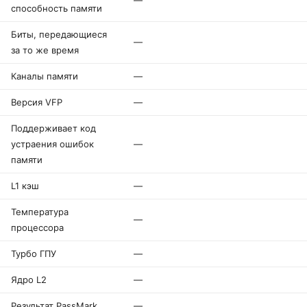
—
способность памяти
Биты, передающиеся
—
за то же время
Каналы памяти
—
Версия VFP
—
Поддерживает код
устраения ошибок
—
памяти
L1 кэш
—
Температура
—
процессора
Турбо ГПУ
—
Ядро L2
—
Результат PassMark
—