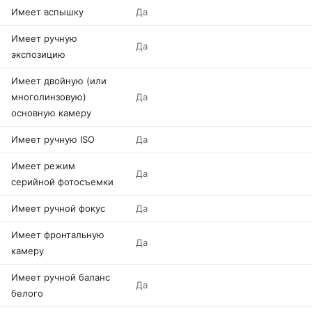
Имеет вспышку
Да
Имеет ручную
Да
экспозицию
Имеет двойную (или
многолинзовую)
Да
основную камеру
Имеет ручную ISO
Да
Имеет режим
Да
серийной фотосъемки
Имеет ручной фокус
Да
Имеет фронтальную
Да
камеру
Имеет ручной баланс
Да
белого