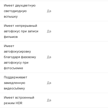
Имеет двухцветную
светодиодную
Да
вспышку
Имеет непрерывный
автофокус при записи
Да
фильмов
Имеет
автофокусировку
благодаря фазовому
Да
автофокусу при
фотосъемке
Поддерживает
замедленную
Да
видеосъёмку
Имеет встроенный
Да
режим HDR