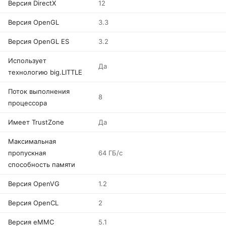
Версия DirectX
12
Версия OpenGL
3.3
Версия OpenGL ES
3.2
Использует
Да
технологию big.LITTLE
Поток выполнения
8
процессора
Имеет TrustZone
Да
Максимальная
пропускная
64 ГБ/с
способность памяти
Версия OpenVG
1.2
Версия OpenCL
2
Версия eMMC
5.1