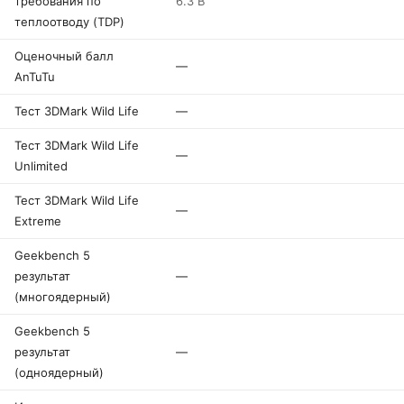
требования по
6.3 В
теплоотводу (TDP)
Оценочный балл
—
AnTuTu
Тест 3DMark Wild Life
—
Тест 3DMark Wild Life
—
Unlimited
Тест 3DMark Wild Life
—
Extreme
Geekbench 5
результат
—
(многоядерный)
Geekbench 5
результат
—
(одноядерный)