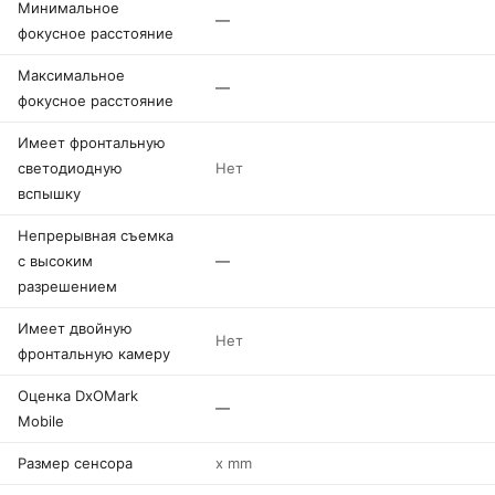
Минимальное
—
фокусное расстояние
Максимальное
—
фокусное расстояние
Имеет фронтальную
светодиодную
Нет
вспышку
Непрерывная съемка
с высоким
—
разрешением
Имеет двойную
Нет
фронтальную камеру
Оценка DxOMark
—
Mobile
Размер сенсора
x mm