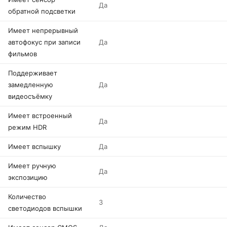
Да
обратной подсветки
Имеет непрерывный
автофокус при записи
Да
фильмов
Поддерживает
замедленную
Да
видеосъёмку
Имеет встроенный
Да
режим HDR
Имеет вспышку
Да
Имеет ручную
Да
экспозицию
Количество
3
светодиодов вспышки