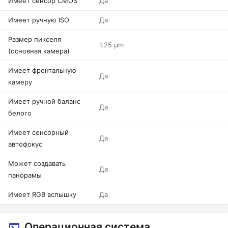
Имеет сенсор CMOS
Да
Имеет ручную ISO
Да
Размер пикселя
1.25 µm
(основная камера)
Имеет фронтальную
Да
камеру
Имеет ручной баланс
Да
белого
Имеет сенсорный
Да
автофокус
Может создавать
Да
панорамы
Имеет RGB вспышку
Да
Операционная система