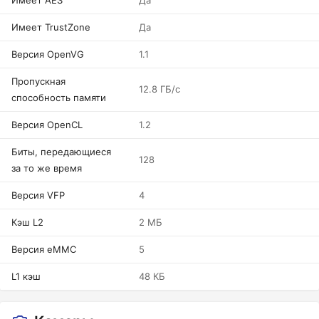
Имеет AES
Да
Имеет TrustZone
Да
Версия OpenVG
1.1
Пропускная
12.8 ГБ/с
способность памяти
Версия OpenCL
1.2
Биты, передающиеся
128
за то же время
Версия VFP
4
Кэш L2
2 МБ
Версия eMMC
5
L1 кэш
48 КБ