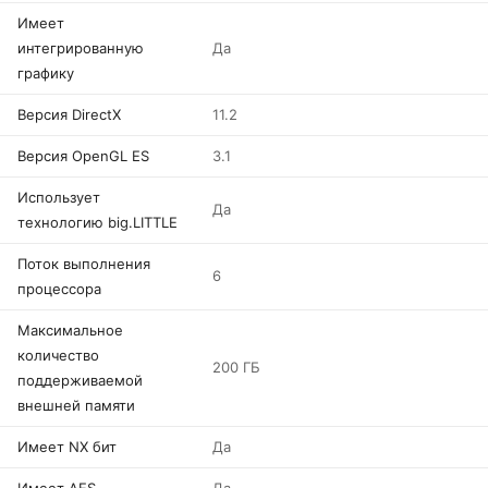
Имеет
интегрированную
Да
графику
Версия DirectX
11.2
Версия OpenGL ES
3.1
Использует
Да
технологию big.LITTLE
Поток выполнения
6
процессора
Максимальное
количество
200 ГБ
поддерживаемой
внешней памяти
Имеет NX бит
Да