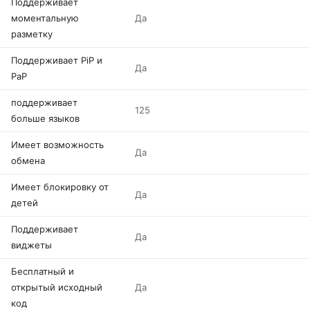
Поддерживает
моментальную
Да
разметку
Поддерживает PiP и
Да
PaP
поддерживает
125
больше языков
Имеет возможность
Да
обмена
Имеет блокировку от
Да
детей
Поддерживает
Да
виджеты
Бесплатный и
открытый исходный
Да
код