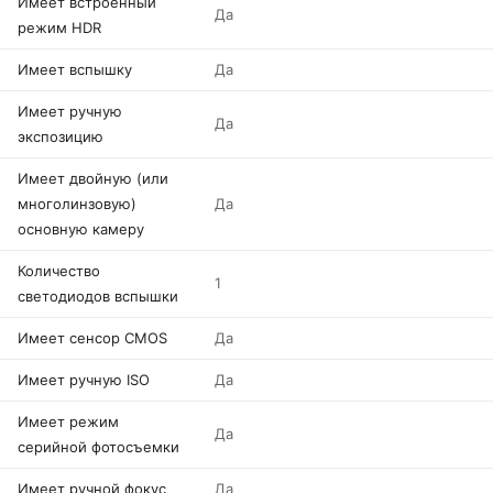
Имеет встроенный
Да
режим HDR
Имеет вспышку
Да
Имеет ручную
Да
экспозицию
Имеет двойную (или
многолинзовую)
Да
основную камеру
Количество
1
светодиодов вспышки
Имеет сенсор CMOS
Да
Имеет ручную ISO
Да
Имеет режим
Да
серийной фотосъемки
Имеет ручной фокус
Да