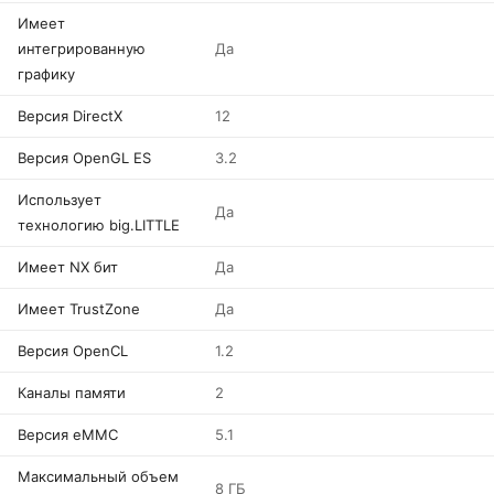
Имеет
интегрированную
Да
графику
Версия DirectX
12
Версия OpenGL ES
3.2
Использует
Да
технологию big.LITTLE
Имеет NX бит
Да
Имеет TrustZone
Да
Версия OpenCL
1.2
Каналы памяти
2
Версия eMMC
5.1
Максимальный объем
8 ГБ