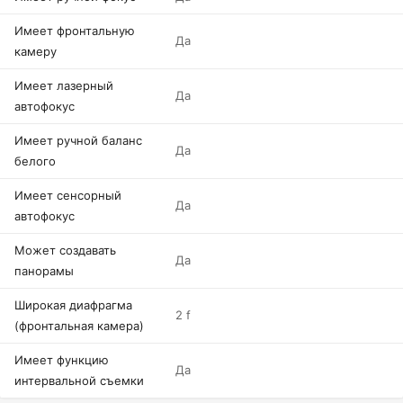
Имеет фронтальную
Да
камеру
Имеет лазерный
Да
автофокус
Имеет ручной баланс
Да
белого
Имеет сенсорный
Да
автофокус
Может создавать
Да
панорамы
Широкая диафрагма
2 f
(фронтальная камера)
Имеет функцию
Да
интервальной съемки