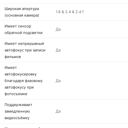
Широкая апертура
1.8 & 2.4 & 2.4 f
(основная камера)
Имеет сенсор
Да
обратной подсветки
Имеет непрерывный
автофокус при записи
Да
фильмов
Имеет
автофокусировку
благодаря фазовому
Да
автофокусу при
фотосъемке
Поддерживает
замедленную
Да
видеосъёмку