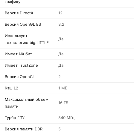
графику
Версия DirectX
12
Версия OpenGL ES
3.2
Использует
Да
технологию big.LITTLE
Имеет NX бит
Да
Имеет TrustZone
Да
Версия OpenCL
2
Кэш L2
1 МБ
Максимальный объем
16 ГБ
памяти
Турбо ГПУ
840 МГц
Версия памяти DDR
5