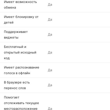
Имеет возможность
Да
обмена
Имеет блокировку от
Да
детей
Поддерживает
Да
виджеты
Бесплатный и
открытый исходный
Да
код
Имеет распознавание
Да
голоса в офлайн
В браузере есть
Да
перенос слов
Помогает
отслеживать текущее
месторасположение
Да