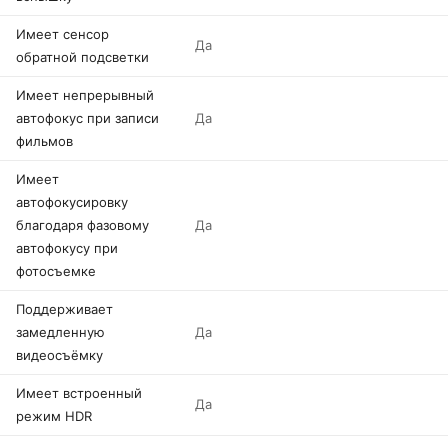
Имеет сенсор
Да
обратной подсветки
Имеет непрерывный
автофокус при записи
Да
фильмов
Имеет
автофокусировку
благодаря фазовому
Да
автофокусу при
фотосъемке
Поддерживает
замедленную
Да
видеосъёмку
Имеет встроенный
Да
режим HDR