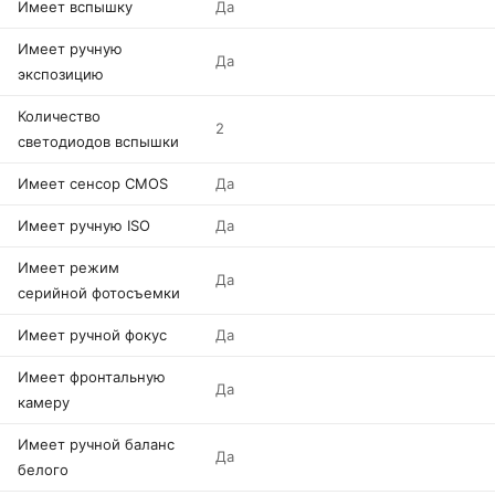
Имеет вспышку
Да
Имеет ручную
Да
экспозицию
Количество
2
светодиодов вспышки
Имеет сенсор CMOS
Да
Имеет ручную ISO
Да
Имеет режим
Да
серийной фотосъемки
Имеет ручной фокус
Да
Имеет фронтальную
Да
камеру
Имеет ручной баланс
Да
белого