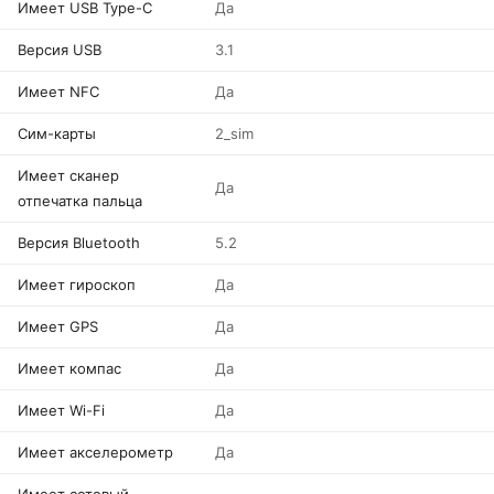
Имеет USB Type-C
Да
Версия USB
3.1
Имеет NFC
Да
Сим-карты
2_sim
Имеет сканер
Да
отпечатка пальца
Версия Bluetooth
5.2
Имеет гироскоп
Да
Имеет GPS
Да
Имеет компас
Да
Имеет Wi-Fi
Да
Имеет акселерометр
Да